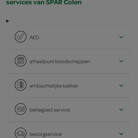
services van SPAR Colen
AED
afhaalpunt boodschappen
ambachtelijke bakker
beltegoed service
bezorgservice