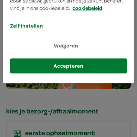
cookies die wij gebruiken en hoe je ze kunt beheren,
aanbiedingen
vind je in ons cookiebeleid.
cookiebeleid
bestellen
Zelf instellen
Weigeren
meer services
Accepteren
bestellen
kies je bezorg-/afhaalmoment
eerste ophaalmoment: