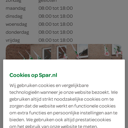
maandag
08:00 tot 18:00
dinsdag
08:00 tot 18:00
woensdag
08:00 tot 18:00
donderdag
08:00 tot 18:00
vrijdag
08:00 tot 18:00
Cookies op Spar.nl
Wij gebruiken cookies en vergelijkbare
technologieën wanneer je onze website bezoekt. We
gebruiken altijd strikt noodzakelijke cookies om te
zorgen dat de website werkt en functionele cookies
adres & contactgegevens
om extra functies en persoonlijke instellingen aan te
bieden. We gebruiken ook altijd prestatiecookies
043-4571343
om het gebruik van onze website te meten,