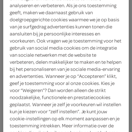
analyseren en verbeteren. Als je ons toestemming
sparcolen@hotmail.com
geeft, maken we daarnaast gebruik van
Dalestraat 23
6262 NP Banholt
doelgroepgerichte cookies waarmee we je op basis
plan je route
van je surfgedrag advertenties kunnen tonen die
bekijk meer vestigingen
aansluiten bij je persoonlijke interesses en
voorkeuren. Ook vragen we je toestemming voor het
gebruik van social media cookies om de integratie
KVK
14607956
van sociale netwerken met de website te
verbeteren, delen makkelijker te maken en te helpen
bij het personaliseren van je sociale media-ervaring
en advertenties. Wanneer je op “Accepteren” klikt,
geef je toestemming voor al onze cookies. Kies je
boodschappen
voor “Weigeren”? Dan worden alleen de strikt
noodzakelijke, functionele en prestatiecookies
bestellen
geplaatst. Wanneer je zelf je voorkeuren wil instellen
kun je kiezen voor “zelf instellen”. Je kunt jouw
cookie-instellingen op elk moment aanpassen en je
toestemming intrekken. Meer informatie over de