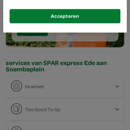
meer services
Accepteren
bestellen
services van SPAR express Ede aan
Soembaplein
bloemen
Too Good To Go