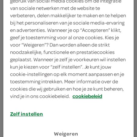
gebruik van social media cookies om de integratie
+31318799432
van sociale netwerken met de website te
verbeteren, delen makkelijker te maken en te helpen
10730@nl.eg.group
bij het personaliseren van je sociale media-ervaring
Soembaplein 20
6712 AJ Ede
en advertenties. Wanneer je op “Accepteren” klikt,
geef je toestemming voor al onze cookies. Kies je
plan je route
voor “Weigeren”? Dan worden alleen de strikt
bekijk meer vestigingen
noodzakelijke, functionele en prestatiecookies
geplaatst. Wanneer je zelf je voorkeuren wil instellen
KVK
0
kun je kiezen voor “zelf instellen”. Je kunt jouw
cookie-instellingen op elk moment aanpassen en je
toestemming intrekken. Meer informatie over de
cookies die wij gebruiken en hoe je ze kunt beheren,
vind je in ons cookiebeleid.
cookiebeleid
aanbiedingen
Zelf instellen
bestellen
Weigeren