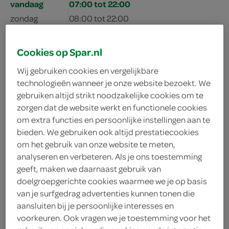
vandaag
07:00 tot 22:00
zondag
08:00 tot 22:00
maandag
06:00 tot 22:00
dinsdag
06:00 tot 22:00
Cookies op Spar.nl
woensdag
06:00 tot 22:00
Wij gebruiken cookies en vergelijkbare
donderdag
06:00 tot 22:00
technologieën wanneer je onze website bezoekt. We
vrijdag
06:00 tot 22:00
gebruiken altijd strikt noodzakelijke cookies om te
zorgen dat de website werkt en functionele cookies
om extra functies en persoonlijke instellingen aan te
bieden. We gebruiken ook altijd prestatiecookies
om het gebruik van onze website te meten,
analyseren en verbeteren. Als je ons toestemming
geeft, maken we daarnaast gebruik van
doelgroepgerichte cookies waarmee we je op basis
van je surfgedrag advertenties kunnen tonen die
aansluiten bij je persoonlijke interesses en
adres & contactgegevens
voorkeuren. Ook vragen we je toestemming voor het