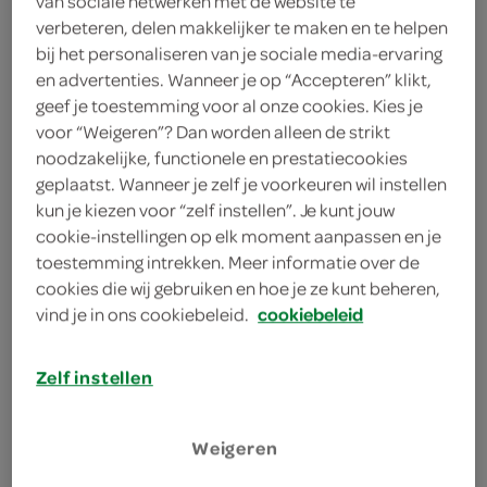
van sociale netwerken met de website te
+31308990332
verbeteren, delen makkelijker te maken en te helpen
bij het personaliseren van je sociale media-ervaring
10337@nl.eg.group
en advertenties. Wanneer je op “Accepteren” klikt,
Koningin Wilhelminaweg
3738 MC
geef je toestemming voor al onze cookies. Kies je
130
Maartensdijk
voor “Weigeren”? Dan worden alleen de strikt
plan je route
noodzakelijke, functionele en prestatiecookies
bekijk meer vestigingen
geplaatst. Wanneer je zelf je voorkeuren wil instellen
kun je kiezen voor “zelf instellen”. Je kunt jouw
KVK
cookie-instellingen op elk moment aanpassen en je
toestemming intrekken. Meer informatie over de
cookies die wij gebruiken en hoe je ze kunt beheren,
vind je in ons cookiebeleid.
cookiebeleid
aanbiedingen
Zelf instellen
bestellen
Weigeren