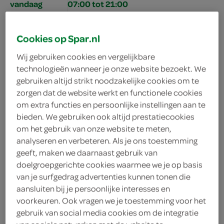
vandaag
07:00 tot 21:00
zondag
09:00 tot 18:00
maandag
06:00 tot 21:00
Cookies op Spar.nl
dinsdag
06:00 tot 21:00
Wij gebruiken cookies en vergelijkbare
woensdag
06:00 tot 21:00
technologieën wanneer je onze website bezoekt. We
donderdag
06:00 tot 21:00
gebruiken altijd strikt noodzakelijke cookies om te
vrijdag
06:00 tot 21:00
zorgen dat de website werkt en functionele cookies
om extra functies en persoonlijke instellingen aan te
bieden. We gebruiken ook altijd prestatiecookies
om het gebruik van onze website te meten,
analyseren en verbeteren. Als je ons toestemming
geeft, maken we daarnaast gebruik van
doelgroepgerichte cookies waarmee we je op basis
van je surfgedrag advertenties kunnen tonen die
aansluiten bij je persoonlijke interesses en
voorkeuren. Ook vragen we je toestemming voor het
adres & contactgegevens
gebruik van social media cookies om de integratie