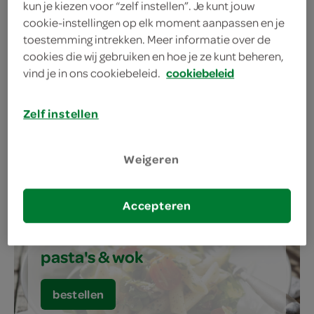
verse broodjes, wraps, snacks
kun je kiezen voor “zelf instellen”. Je kunt jouw
& salades
cookie-instellingen op elk moment aanpassen en je
toestemming intrekken. Meer informatie over de
cookies die wij gebruiken en hoe je ze kunt beheren,
bestellen
vind je in ons cookiebeleid.
cookiebeleid
Zelf instellen
pizza's
Weigeren
bestellen
Accepteren
pasta's & wok
bestellen