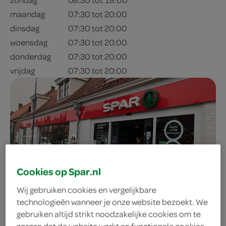
maandag
07:30 tot 20:00
dinsdag
07:30 tot 20:00
woensdag
07:30 tot 20:00
donderdag
07:30 tot 20:00
vrijdag
07:30 tot 20:00
Cookies op Spar.nl
adres & contactgegevens
Wij gebruiken cookies en vergelijkbare
technologieën wanneer je onze website bezoekt. We
gebruiken altijd strikt noodzakelijke cookies om te
0118-820993
zorgen dat de website werkt en functionele cookies