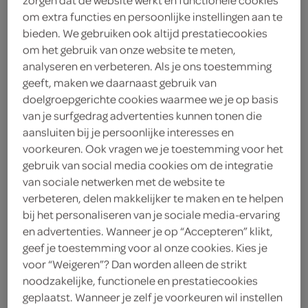
sparwestkapelle@despar.info
om extra functies en persoonlijke instellingen aan te
bieden. We gebruiken ook altijd prestatiecookies
Koestraat 14
4361 BH Westkapelle
om het gebruik van onze website te meten,
plan je route
analyseren en verbeteren. Als je ons toestemming
bekijk meer vestigingen
geeft, maken we daarnaast gebruik van
doelgroepgerichte cookies waarmee we je op basis
KVK
65356934
van je surfgedrag advertenties kunnen tonen die
aansluiten bij je persoonlijke interesses en
voorkeuren. Ook vragen we je toestemming voor het
gebruik van social media cookies om de integratie
van sociale netwerken met de website te
verbeteren, delen makkelijker te maken en te helpen
boodschappen
bij het personaliseren van je sociale media-ervaring
en advertenties. Wanneer je op “Accepteren” klikt,
bestellen
geef je toestemming voor al onze cookies. Kies je
voor “Weigeren”? Dan worden alleen de strikt
noodzakelijke, functionele en prestatiecookies
geplaatst. Wanneer je zelf je voorkeuren wil instellen