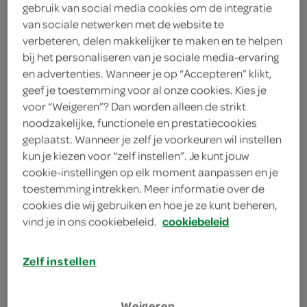
verse broodjes, wraps, snacks
gebruik van social media cookies om de integratie
& salades
van sociale netwerken met de website te
verbeteren, delen makkelijker te maken en te helpen
bij het personaliseren van je sociale media-ervaring
bestellen
en advertenties. Wanneer je op “Accepteren” klikt,
geef je toestemming voor al onze cookies. Kies je
voor “Weigeren”? Dan worden alleen de strikt
noodzakelijke, functionele en prestatiecookies
pizza's
geplaatst. Wanneer je zelf je voorkeuren wil instellen
kun je kiezen voor “zelf instellen”. Je kunt jouw
cookie-instellingen op elk moment aanpassen en je
bestellen
toestemming intrekken. Meer informatie over de
cookies die wij gebruiken en hoe je ze kunt beheren,
vind je in ons cookiebeleid.
cookiebeleid
pasta's & wok
Zelf instellen
bestellen
Weigeren