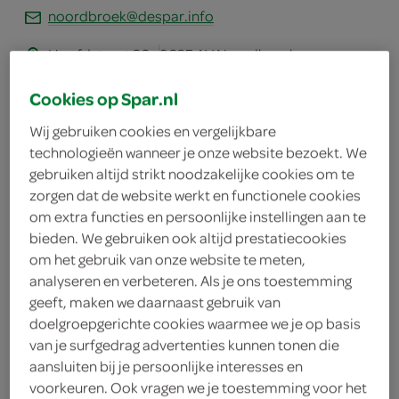
noordbroek@despar.info
Hoofdstraat 36
9635 AV Noordbroek
plan je route
Cookies op Spar.nl
bekijk meer vestigingen
Wij gebruiken cookies en vergelijkbare
KVK
82019630
technologieën wanneer je onze website bezoekt. We
gebruiken altijd strikt noodzakelijke cookies om te
zorgen dat de website werkt en functionele cookies
om extra functies en persoonlijke instellingen aan te
bieden. We gebruiken ook altijd prestatiecookies
boodschappen
om het gebruik van onze website te meten,
analyseren en verbeteren. Als je ons toestemming
geeft, maken we daarnaast gebruik van
bestellen
doelgroepgerichte cookies waarmee we je op basis
van je surfgedrag advertenties kunnen tonen die
aansluiten bij je persoonlijke interesses en
voorkeuren. Ook vragen we je toestemming voor het