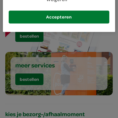
Accepteren
aanbiedingen
bestellen
meer services
bestellen
kies je bezorg-/afhaalmoment