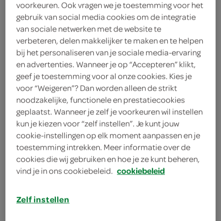
voorkeuren. Ook vragen we je toestemming voor het
gebruik van social media cookies om de integratie
XXL Nutrition
van sociale netwerken met de website te
60 Gram
verbeteren, delen makkelijker te maken en te helpen
bij het personaliseren van je sociale media-ervaring
en advertenties. Wanneer je op “Accepteren” klikt,
Let op: aanbiedingen zijn niet zichtbaar bij de
geef je toestemming voor al onze cookies. Kies je
producten, maar worden wél automatisch
voor “Weigeren”? Dan worden alleen de strikt
noodzakelijke, functionele en prestatiecookies
verwerkt in de winkelmand.
geplaatst. Wanneer je zelf je voorkeuren wil instellen
kun je kiezen voor “zelf instellen”. Je kunt jouw
cookie-instellingen op elk moment aanpassen en je
toestemming intrekken. Meer informatie over de
cookies die wij gebruiken en hoe je ze kunt beheren,
vind je in ons cookiebeleid.
cookiebeleid
omschrijving
Zelf instellen