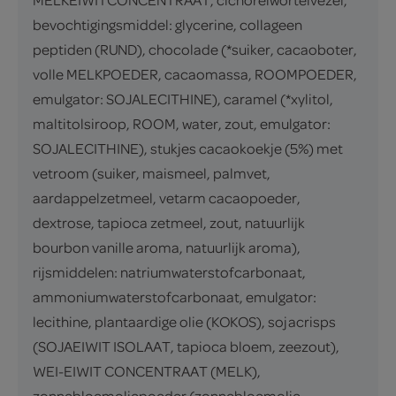
bevochtigingsmiddel: glycerine, collageen
peptiden (RUND), chocolade (*suiker, cacaoboter,
volle MELKPOEDER, cacaomassa, ROOMPOEDER,
emulgator: SOJALECITHINE), caramel (*xylitol,
maltitolsiroop, ROOM, water, zout, emulgator:
SOJALECITHINE), stukjes cacaokoekje (5%) met
vetroom (suiker, maismeel, palmvet,
aardappelzetmeel, vetarm cacaopoeder,
dextrose, tapioca zetmeel, zout, natuurlijk
bourbon vanille aroma, natuurlijk aroma),
rijsmiddelen: natriumwaterstofcarbonaat,
ammoniumwaterstofcarbonaat, emulgator:
lecithine, plantaardige olie (KOKOS), sojacrisps
(SOJAEIWIT ISOLAAT, tapioca bloem, zeezout),
WEI-EIWIT CONCENTRAAT (MELK),
zonnebloemoliepoeder (zonnebloemolie,