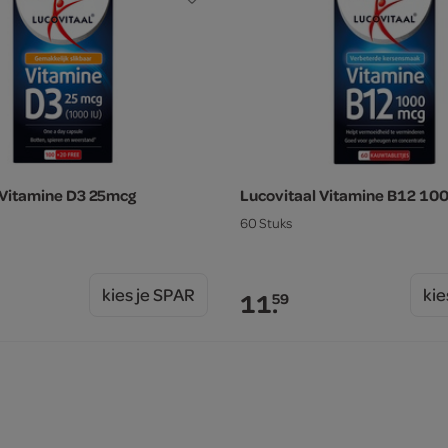
 Vitamine D3 25mcg
Lucovitaal Vitamine B12 10
60 Stuks
kies je SPAR
kie
11.
59