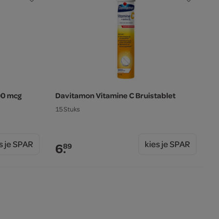
00 mcg
Davitamon Vitamine C Bruistablet
15 Stuks
s je SPAR
kies je SPAR
6.
89