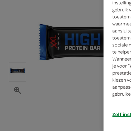
instelli
gebruik 
toestemm
waarmee 
aansluit
toestemm
sociale 
te helpe
Wanneer 
je voor 
prestati
kiezen v
aanpasse
gebruike
Zelf ins