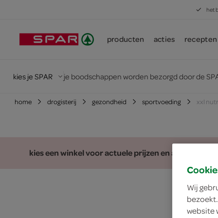
het 
producten
acties
recepten
kies je SPAR
je boodschappen worden bezorgd door de SPA
home
drogisterij
gezondheid
sportvoeding
xxl nut
kies een winkel voor actuele prijzen en assortiment
Cookie
Wij gebr
bezoekt.
website 