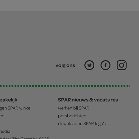
volg ons
zakelijk
SPAR nieuws & vacatures
igen
SPAR
winkel
werken bij
SPAR
oed
persberichten
downloaden
SPAR
logo's
edia
ridge: The Taste by
SPAR