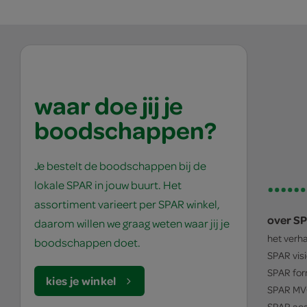
waar doe jij je
boodschappen?
Je bestelt de boodschappen bij de
lokale SPAR in jouw buurt. Het
assortiment varieert per SPAR winkel,
over S
daarom willen we graag weten waar jij je
het verh
boodschappen doet.
SPAR
vis
SPAR
for
kies je winkel
SPAR
MV
SPAR
ac