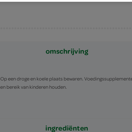
omschrijving
. Op een droge en koele plaats bewaren. Voedingssupplementen
ten bereik van kinderen houden.
ingrediënten