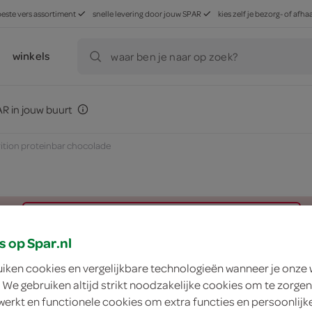
beste vers assortiment
snelle levering door jouw SPAR
kies zelf je bezorg- of af
winkels
waar ben je naar op zoek?
R in jouw buurt
rition proteinbar chocolade
zoek winkel
s op Spar.nl
uiken cookies en vergelijkbare technologieën wanneer je onze
XXL Nutrition prot
 We gebruiken altijd strikt noodzakelijke cookies om te zorgen
werkt en functionele cookies om extra functies en persoonlijk
XXL Nutrition