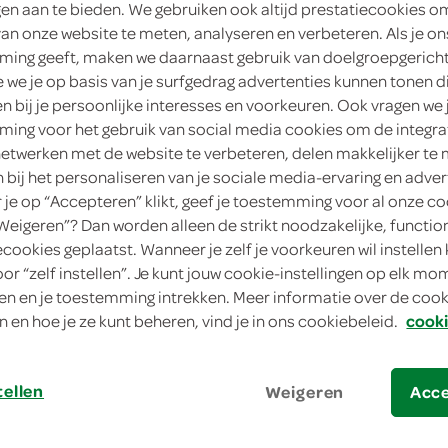
ngen aan te bieden. We gebruiken ook altijd prestatiecookies o
van onze website te meten, analyseren en verbeteren. Als je on
2
.
99
ing geeft, maken we daarnaast gebruik van doelgroepgerich
we je op basis van je surfgedrag advertenties kunnen tonen d
50 Gram
en bij je persoonlijke interesses en voorkeuren. Ook vragen we 
ing voor het gebruik van social media cookies om de integra
in winkelmand
netwerken met de website te verbeteren, delen makkelijker te
n bij het personaliseren van je sociale media-ervaring en adver
je op “Accepteren” klikt, geef je toestemming voor al onze co
“Weigeren”? Dan worden alleen de strikt noodzakelijke, functio
Let op: aanbiedingen zijn niet zichtba
ecookies geplaatst. Wanneer je zelf je voorkeuren wil instellen 
verwerkt in de winkelmand.
oor “zelf instellen”. Je kunt jouw cookie-instellingen op elk m
n en je toestemming intrekken. Meer informatie over de cooki
n en hoe je ze kunt beheren, vind je in ons cookiebeleid.
cooki
intense chocoladereep vol eiwit voor een 
50% proteïne
tellen
Weigeren
Acc
laag in suiker
ideaal als tussendoortje of snack