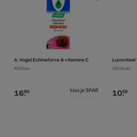
A. Vogel Echinaforce & vitamine C
Lucovitaal
45 Stuks
120 Stuks
kies je SPAR
16.
10.
99
59