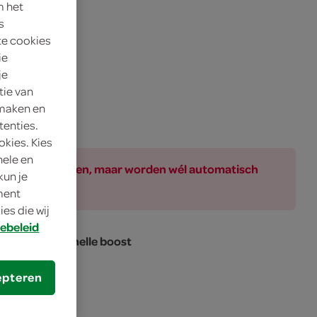
m het
s
te cookies
ie
je
tie van
 maken en
tenties.
okies. Kies
nele en
ar bij de producten, maar worden wél automatisch
kun je
oment
es die wij
ebeleid
krachtige en snelle boost
epteren