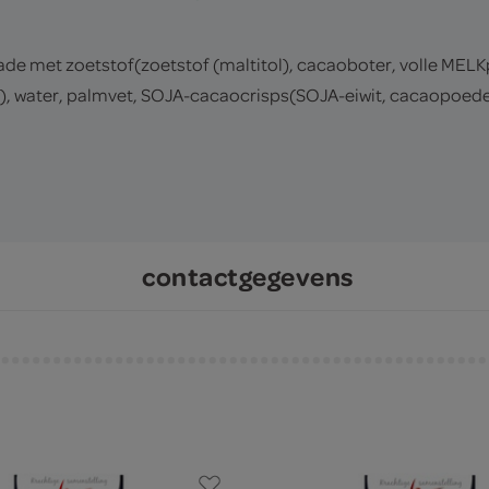
e met zoetstof(zoetstof (maltitol), cacaoboter, volle MELK
rol), water, palmvet, SOJA-cacaocrisps(SOJA-eiwit, cacaopoe
contactgegevens