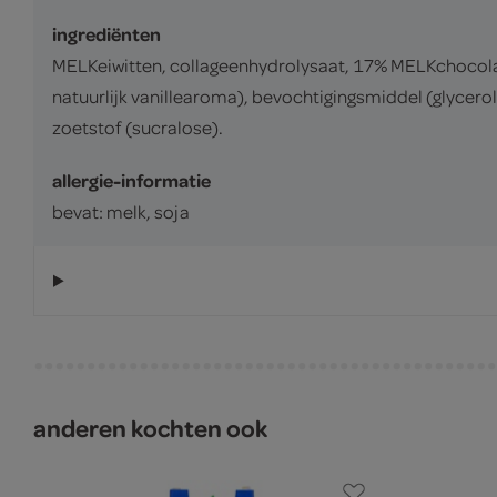
ingrediënten
MELKeiwitten, collageenhydrolysaat, 17% MELKchocolad
natuurlijk vanillearoma), bevochtigingsmiddel (glyce
zoetstof (sucralose).
allergie-informatie
bevat: melk, soja
anderen kochten ook