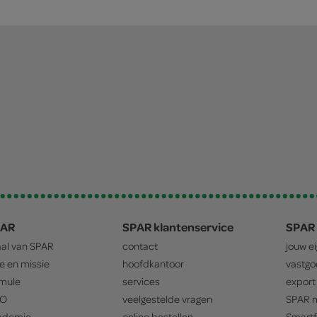
PAR
SPAR klantenservice
SPAR 
aal van
SPAR
contact
jouw e
ie en missie
hoofdkantoor
vastg
mule
services
export
O
veelgestelde vragen
SPAR
m
ademie
online bestellen
Smartf