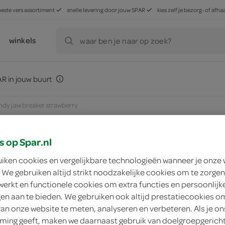
beste vers assortiment
snelle levering door jouw SPAR
kies zelf je bezorg- of af
winkels
waar ben je naar op zoek?
R in jouw buurt
ndy jaw breaker strawberry
s op Spar.nl
zoek winkel
uiken cookies en vergelijkbare technologieën wanneer je onze
 We gebruiken altijd strikt noodzakelijke cookies om te zorgen
werkt en functionele cookies om extra functies en persoonlijk
Zed Candy jaw brea
ngen aan te bieden. We gebruiken ook altijd prestatiecookies o
van onze website te meten, analyseren en verbeteren. Als je on
ing geeft, maken we daarnaast gebruik van doelgroepgerich
Zed Candy