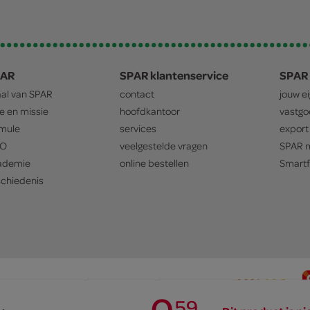
PAR
SPAR klantenservice
SPAR 
aal van
SPAR
contact
jouw e
ie en missie
hoofdkantoor
vastg
mule
services
export
O
veelgestelde vragen
SPAR
m
ademie
online bestellen
Smartf
chiedenis
privacyverklaring
cookiebeleid
prijsbeleid
0
.
59