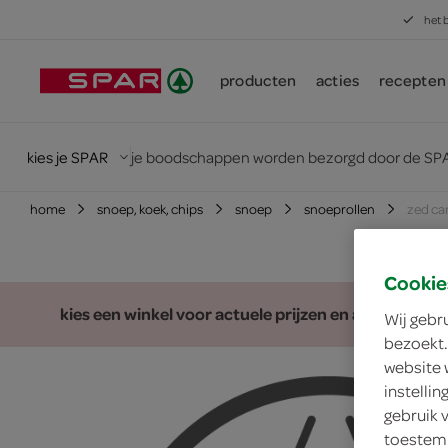
het 
producten
acties
recepten
kies je SPAR
je boodschappen worden bezorgd door de SPA
home
snoep, koek, chips
snoep
snoeprollen
zed ca
Cookie
kies een winkel voor actuele prijzen en assortiment
Wij gebr
bezoekt.
website 
instelli
gebruik 
toestemm