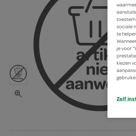
waarmee 
aansluit
toestemm
sociale 
te helpe
Wanneer 
je voor 
prestati
kiezen v
aanpasse
gebruike
Zelf ins