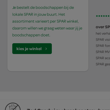
Je bestelt de boodschappen bij de
lokale SPAR in jouw buurt. Het
assortiment varieert per SPAR winkel,
over S
daarom willen we graag weten waar jij je
het verh
boodschappen doet.
SPAR
vis
SPAR
for
kies je winkel
SPAR
MV
SPAR
ac
SPAR
ges
© 1932 - 2026 - SPAR Holding B.V.
algemene voorwaarden