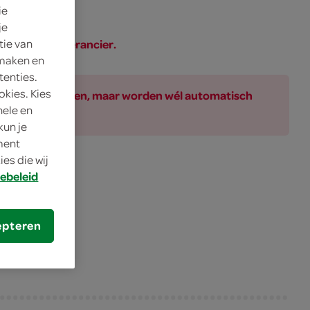
ie
je
tie van
SPAR of de leverancier.
 maken en
tenties.
okies. Kies
ar bij de producten, maar worden wél automatisch
nele en
kun je
oment
es die wij
gom
ebeleid
gom
en
epteren