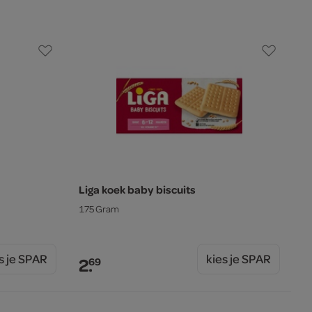
Liga koek baby biscuits
175 Gram
s je SPAR
kies je SPAR
2.
69