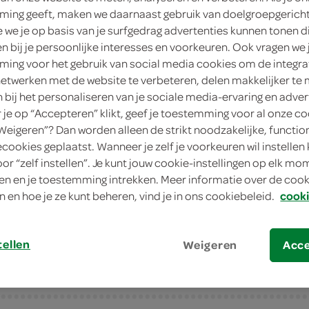
ing geeft, maken we daarnaast gebruik van doelgroepgerich
6
.
we je op basis van je surfgedrag advertenties kunnen tonen d
99
en bij je persoonlijke interesses en voorkeuren. Ook vragen we 
ing voor het gebruik van social media cookies om de integra
100 Gram
netwerken met de website te verbeteren, delen makkelijker te
n bij het personaliseren van je sociale media-ervaring en adver
in winkelmand
je op “Accepteren” klikt, geef je toestemming voor al onze co
“Weigeren”? Dan worden alleen de strikt noodzakelijke, functio
ecookies geplaatst. Wanneer je zelf je voorkeuren wil instellen 
oor “zelf instellen”. Je kunt jouw cookie-instellingen op elk m
Let op: aanbiedingen zijn niet zichtba
n en je toestemming intrekken. Meer informatie over de cooki
verwerkt in de winkelmand.
n en hoe je ze kunt beheren, vind je in ons cookiebeleid.
cooki
tellen
Weigeren
Acc