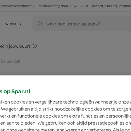
beste vers assortiment
snelle levering door jouw SPAR
kies zelf je bezorg- of af
winkels
waar ben je naar op zoek?
R in jouw buurt
tsal zinkzalf
s op Spar.nl
zoek winkel
uiken cookies en vergelijkbare technologieën wanneer je onze
 We gebruiken altijd strikt noodzakelijke cookies om te zorgen
Zwitsal zinkzalf
werkt en functionele cookies om extra functies en persoonlijk
ngen aan te bieden. We gebruiken ook altijd prestatiecookies o
Zwitsal
van onze website te meten, analyseren en verbeteren. Als je on