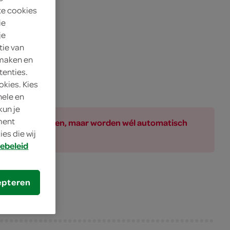
te cookies
ie
je
tie van
 maken en
tenties.
okies. Kies
nele en
kun je
oment
ar bij de producten, maar worden wél automatisch
es die wij
ebeleid
epteren