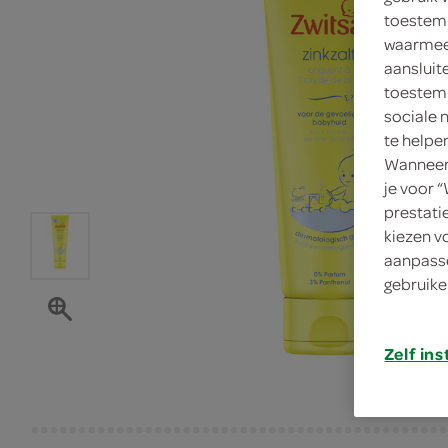
toestemm
waarmee 
aansluit
toestemm
sociale 
te helpe
Wanneer 
je voor 
prestati
kiezen v
aanpasse
gebruike
Zelf ins