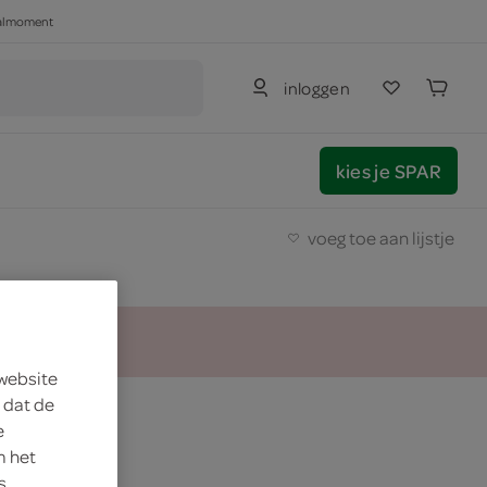
haalmoment
inloggen
kies je SPAR
voeg toe aan lijstje
 website
 dat de
e
m het
s