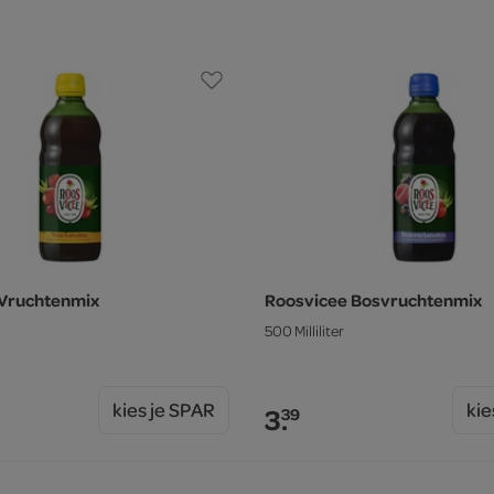
 Vruchtenmix
Roosvicee Bosvruchtenmix
500 Milliliter
kies je SPAR
kie
3.
39