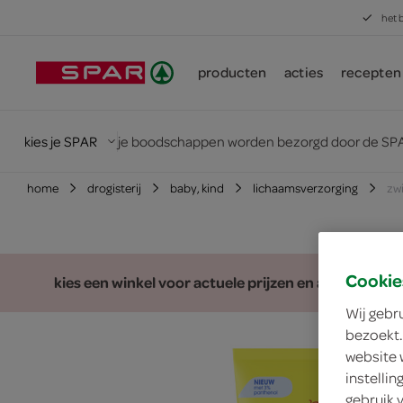
het 
producten
acties
recepten
kies je SPAR
je boodschappen worden bezorgd door de SPA
home
drogisterij
baby, kind
lichaamsverzorging
zwi
Cookie
kies een winkel voor actuele prijzen en assortiment
Wij gebr
bezoekt.
website 
instelli
gebruik 