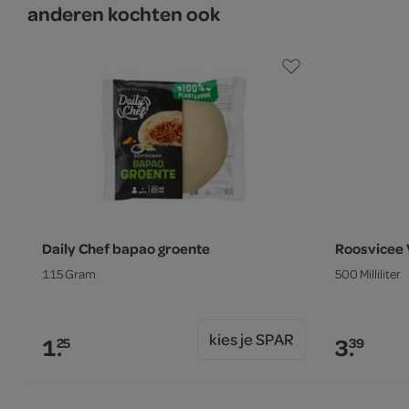
anderen kochten ook
Daily Chef bapao groente
Roosvicee
115 Gram
500 Milliliter
kies je SPAR
1.
3.
25
39