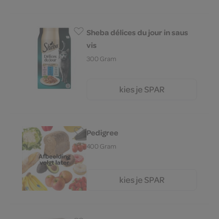
Sheba délices du jour in saus
vis
300 Gram
kies je SPAR
4.
19
Pedigree
400 Gram
kies je SPAR
2.
79