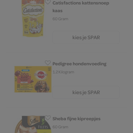
Catisfactions kattensnoep
kaas
60 Gram
kies je SPAR
2.
69
Pedigree hondenvoeding
1.2 Kilogram
kies je SPAR
6.
59
Sheba fijne kipreepjes
60 Gram