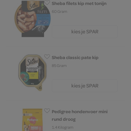
Sheba filets kip met tonijn
60 Gram
kies je SPAR
1.
89
Sheba classic pate kip
85 Gram
kies je SPAR
1.
05
Pedigree hondenvoer mini
rund droog
1.4 Kilogram