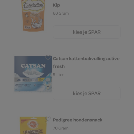
Kip
60 Gram
kies je SPAR
2.
69
Catsan kattenbakvulling active
fresh
5 Liter
kies je SPAR
5.
95
Pedigree hondensnack
70 Gram