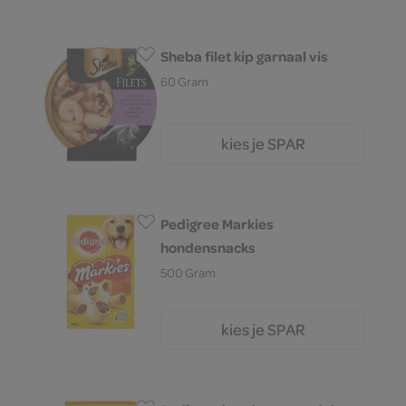
Sheba filet kip garnaal vis
60 Gram
kies je SPAR
1.
85
Pedigree Markies
hondensnacks
500 Gram
kies je SPAR
2.
95