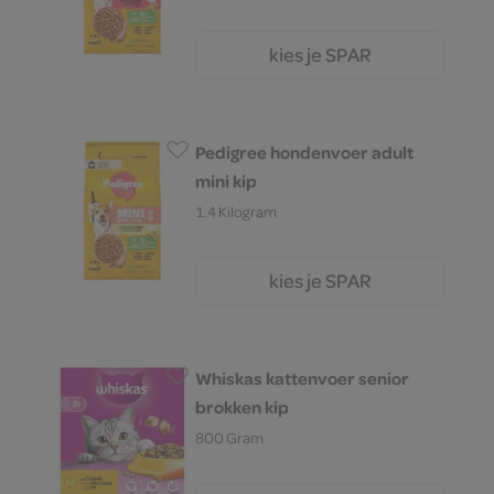
kies je SPAR
6.
59
Pedigree hondenvoer adult
mini kip
1.4 Kilogram
kies je SPAR
6.
59
Whiskas kattenvoer senior
brokken kip
800 Gram