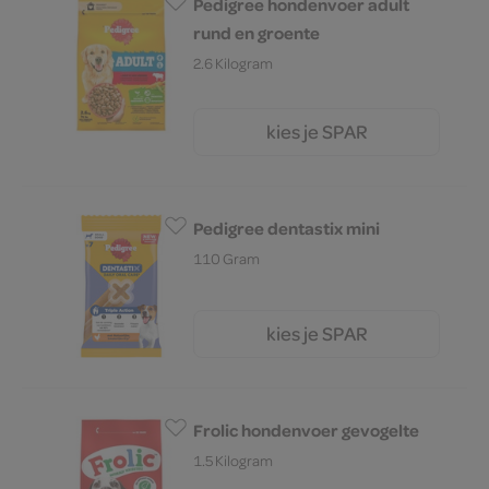
Pedigree hondenvoer adult
rund en groente
2.6 Kilogram
kies je SPAR
10.
59
Pedigree dentastix mini
110 Gram
kies je SPAR
2.
69
Frolic hondenvoer gevogelte
1.5 Kilogram