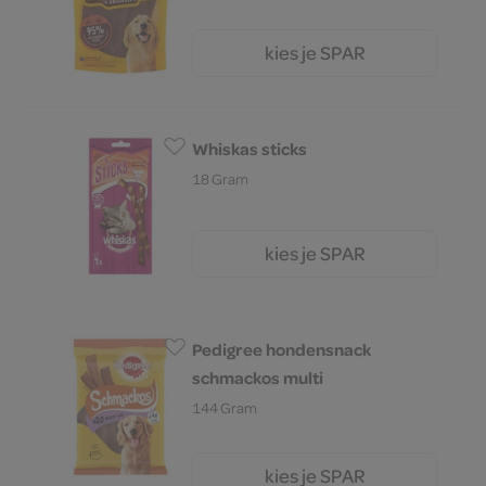
kies je SPAR
2.
95
Whiskas sticks
18 Gram
kies je SPAR
1.
85
Pedigree hondensnack
schmackos multi
144 Gram
kies je SPAR
2.
79