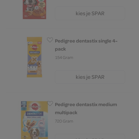
kies je SPAR
8.
59
Pedigree dentastix single 4-
pack
154 Gram
kies je SPAR
2.
25
Pedigree dentastix medium
multipack
720 Gram