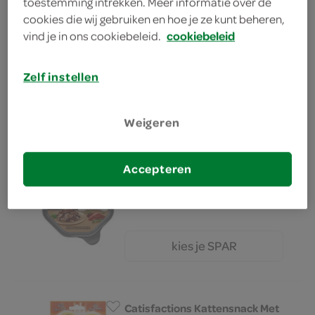
toestemming intrekken. Meer informatie over de
cookies die wij gebruiken en hoe je ze kunt beheren,
Cesar Hondenvoer Met Kip
vind je in ons cookiebeleid.
cookiebeleid
150 Gram
Zelf instellen
kies je SPAR
1.
99
Weigeren
Cesar Hondenvoer Met
Accepteren
Kalkoen En Rundvlees
150 Gram
kies je SPAR
1.
99
Catisfactions Kattensnack Met