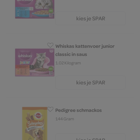
kies je SPAR
6.
99
Whiskas kattenvoer junior
classic in saus
1.02 Kilogram
kies je SPAR
6.
99
Pedigree schmackos
144 Gram