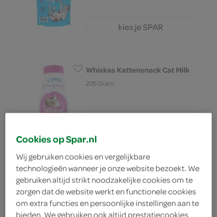
kies je SPAR
2.
59
Whiskas Kattensnack Cat Milk
205 Gram
kies je SPAR
1.
79
Cookies op Spar.nl
Wij gebruiken cookies en vergelijkbare
Whiskas Kattenvoer Rund In
technologieën wanneer je onze website bezoekt. We
Saus
gebruiken altijd strikt noodzakelijke cookies om te
400 Gram
zorgen dat de website werkt en functionele cookies
om extra functies en persoonlijke instellingen aan te
bieden. We gebruiken ook altijd prestatiecookies
kies je SPAR