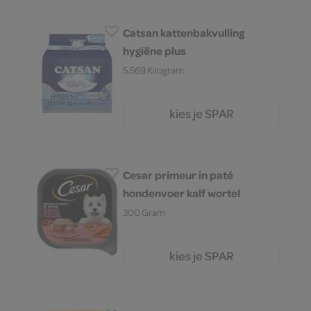
Catsan kattenbakvulling
hygiëne plus
5.569 Kilogram
kies je SPAR
10.
59
Cesar primeur in paté
hondenvoer kalf wortel
300 Gram
kies je SPAR
2.
95