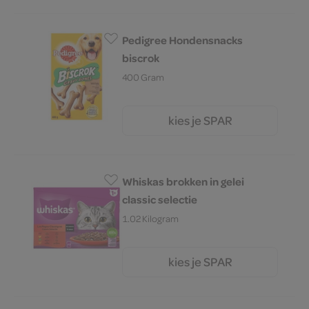
Pedigree Hondensnacks
biscrok
400 Gram
kies je SPAR
2.
45
Whiskas brokken in gelei
classic selectie
1.02 Kilogram
kies je SPAR
6.
99