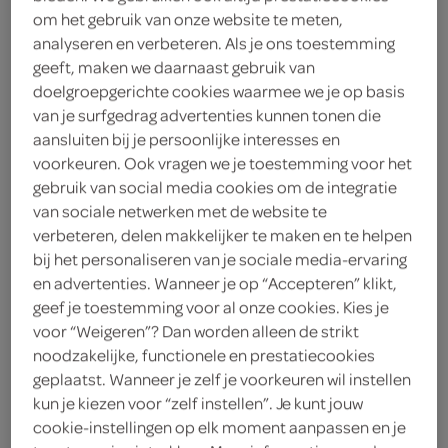
2.
95
om het gebruik van onze website te meten,
analyseren en verbeteren. Als je ons toestemming
geeft, maken we daarnaast gebruik van
Cesar Hondenvoer Met
doelgroepgerichte cookies waarmee we je op basis
Kalfsvlees En Gevogelte
van je surfgedrag advertenties kunnen tonen die
aansluiten bij je persoonlijke interesses en
150 Gram
voorkeuren. Ook vragen we je toestemming voor het
gebruik van social media cookies om de integratie
kies je SPAR
1.
99
van sociale netwerken met de website te
verbeteren, delen makkelijker te maken en te helpen
bij het personaliseren van je sociale media-ervaring
en advertenties. Wanneer je op “Accepteren” klikt,
Cesar Hondenvoer Met
geef je toestemming voor al onze cookies. Kies je
Rundvlees
voor “Weigeren”? Dan worden alleen de strikt
150 Gram
noodzakelijke, functionele en prestatiecookies
geplaatst. Wanneer je zelf je voorkeuren wil instellen
kun je kiezen voor “zelf instellen”. Je kunt jouw
kies je SPAR
1.
99
cookie-instellingen op elk moment aanpassen en je