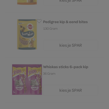
kies je SPAR
2.
95
Pedigree kip & eend bites
130 Gram
kies je SPAR
2.
69
Whiskas sticks 6-pack kip
36 Gram
kies je SPAR
3.
39