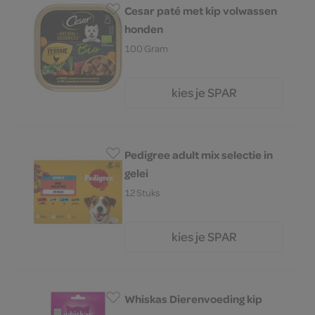
Cesar paté met kip volwassen
honden
100 Gram
kies je SPAR
1.
99
Pedigree adult mix selectie in
gelei
12 Stuks
kies je SPAR
7.
29
Whiskas Dierenvoeding kip