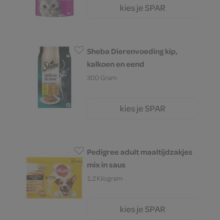
kies je SPAR
2.
79
Sheba Dierenvoeding kip,
kalkoen en eend
300 Gram
kies je SPAR
4.
19
Pedigree adult maaltijdzakjes
mix in saus
1.2 Kilogram
kies je SPAR
7.
29