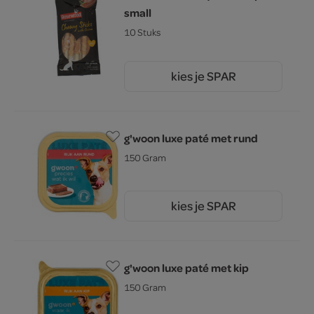
small
10 Stuks
kies je SPAR
4.
29
g'woon luxe paté met rund
150 Gram
kies je SPAR
1.
15
g'woon luxe paté met kip
150 Gram