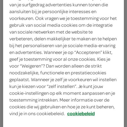
van je surfgedrag advertenties kunnen tonen die
aansluiten bij je persoonlijke interesses en
Pedigree
voorkeuren. Ook vragen we je toestemming voor het
2
.
gebruik van social media cookies om de integratie
69
van sociale netwerken met de website te
verbeteren, delen makkelijker te maken en te helpen
130 Gram
bij het personaliseren van je sociale media-ervaring
en advertenties. Wanneer je op “Accepteren” klikt,
geef je toestemming voor al onze cookies. Kies je
Let op: aanbiedingen zijn niet zichtbaar bij de
voor “Weigeren”? Dan worden alleen de strikt
producten, maar worden wél automatisch
noodzakelijke, functionele en prestatiecookies
verwerkt in de winkelmand.
geplaatst. Wanneer je zelf je voorkeuren wil instellen
kun je kiezen voor “zelf instellen”. Je kunt jouw
cookie-instellingen op elk moment aanpassen en je
Pedigree Tasty Minis met kip- en eendsmaak zijn
toestemming intrekken. Meer informatie over de
cookies die wij gebruiken en hoe je ze kunt beheren,
sappige, hapklare traktaties voor volwassen honden
vind je in ons cookiebeleid.
cookiebeleid
kip- en eendsmaak