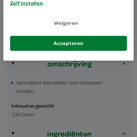
lekkere snack
Zelf instellen
vol omego 3 en vitamine E
Weigeren
Accepteren
omschrijving
Aanvullend diervoeder voor volwassen
honden.
inhoud en gewicht
130 Gram
ingrediënten