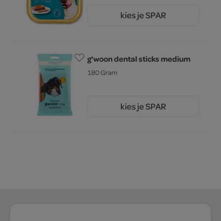
kies je SPAR
1.
15
g'woon dental sticks medium
180 Gram
kies je SPAR
1.
05