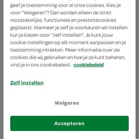
geef je toestemming voor al onze cookies. Kies je
voor “Weigeren”? Dan worden alleen de strikt
bekijk huidige aanbiedingen
noodzakelijke, functionele en prestatiecookies
geplaatst. Wanneer je zelf je voorkeuren wil instellen
kun je kiezen voor “zelf instellen”. Je kunt jouw
GoVega vegetarische burger
cookie-instellingen op elk moment aanpassen en je
200 Gram
toestemming intrekken. Meer informatie over de
cookies die wij gebruiken en hoe je ze kunt beheren,
vind je in ons cookiebeleid.
cookiebeleid
kies je SPAR
1.
45
Zelf instellen
GoVega rulgehakt vegetarisch
Weigeren
200 Gram
Accepteren
kies je SPAR
1.
55