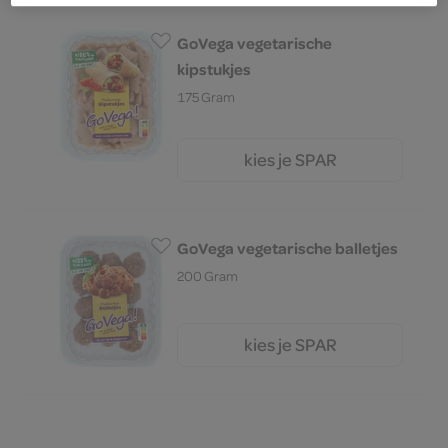
GoVega vegetarische
kipstukjes
175 Gram
kies je SPAR
2.
29
GoVega vegetarische balletjes
200 Gram
kies je SPAR
1.
65