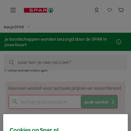
kies je SPAR
je boodschappen worden bezorgd door de SPAR in
jouw buurt
waar ben je naar op zoek?
bekijk alle aanbiedingen
kies een winkel voor actuele prijzen en assortiment
zoek winkel
nu voor €1.75
Cookies op Spar.nl