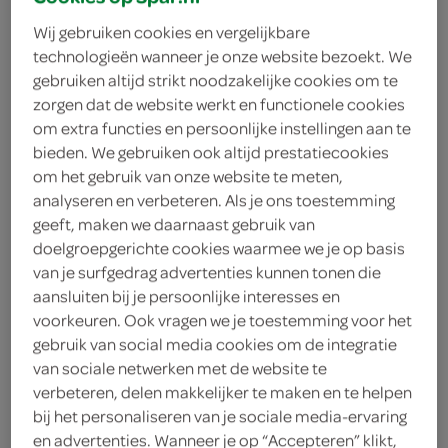
Wij gebruiken cookies en vergelijkbare
technologieën wanneer je onze website bezoekt. We
gebruiken altijd strikt noodzakelijke cookies om te
zorgen dat de website werkt en functionele cookies
om extra functies en persoonlijke instellingen aan te
bieden. We gebruiken ook altijd prestatiecookies
om het gebruik van onze website te meten,
analyseren en verbeteren. Als je ons toestemming
geeft, maken we daarnaast gebruik van
alle GoVega!
doelgroepgerichte cookies waarmee we je op basis
vleesvervangers
van je surfgedrag advertenties kunnen tonen die
aansluiten bij je persoonlijke interesses en
nu voor €1.75
voorkeuren. Ook vragen we je toestemming voor het
gebruik van social media cookies om de integratie
van sociale netwerken met de website te
Voeg 1 of meer producten aan je winkelmand toe en
verbeteren, delen makkelijker te maken en te helpen
profiteer van de lage prijs.
bij het personaliseren van je sociale media-ervaring
en advertenties. Wanneer je op “Accepteren” klikt,
deze aanbieding is verlopen