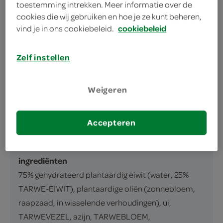
toestemming intrekken. Meer informatie over de
omschrijving
cookies die wij gebruiken en hoe je ze kunt beheren,
vind je in ons cookiebeleid.
cookiebeleid
Voorgegaarde plantaardige burger op basis
van gehydrateerde tarwe-eiwitten met
Zelf instellen
toegevoegd ijzer en vitamine B12
Weigeren
inhoud en gewicht
200 Gram
Accepteren
ingrediënten
ingrediënten
75% gehydrateerd plantaardig eiwit (water, 25%
TARWE-EIWIT), plantaardige oliën (zonnebloem,
raapzaad, in wisselende verhoudingen), ui,
TARWEVEZEL, azijn, TARWEBLOEM,