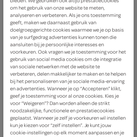
bieden. We gebruiken ook altijd prestatiecookies
om het gebruik van onze website te meten,
GoVega
analyseren en verbeteren. Als je ons toestemming
geeft, maken we daarnaast gebruik van
1
.
45
doelgroepgerichte cookies waarmee we je op basis
van je surfgedrag advertenties kunnen tonen die
aansluiten bij je persoonlijke interesses en
200 Gram
voorkeuren. Ook vragen we je toestemming voor het
gebruik van social media cookies om de integratie
van sociale netwerken met de website te
Let op: aanbiedingen zijn niet zichtbaar bij de
verbeteren, delen makkelijker te maken en te helpen
producten, maar worden wél automatisch
bij het personaliseren van je sociale media-ervaring
verwerkt in de winkelmand.
en advertenties. Wanneer je op “Accepteren” klikt,
geef je toestemming voor al onze cookies. Kies je
voor “Weigeren”? Dan worden alleen de strikt
noodzakelijke, functionele en prestatiecookies
geplaatst. Wanneer je zelf je voorkeuren wil instellen
kun je kiezen voor “zelf instellen”. Je kunt jouw
cookie-instellingen op elk moment aanpassen en je