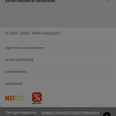
SPAR nieuws & vacatures
© 1932 - 2026 - SPAR Holding B.V.
algemene voorwaarden
privacyverklaring
cookiebeleid
prijsbeleid
Terugroepactie
Happy Sweets Mega Heksehyl
|
in winkelmand