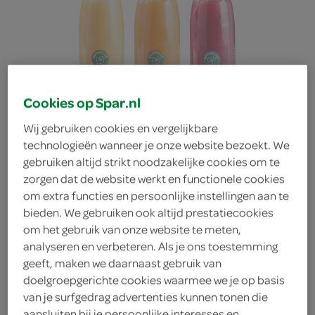
Cookies op Spar.nl
Wij gebruiken cookies en vergelijkbare
technologieën wanneer je onze website bezoekt. We
alle SPAR verse sappen
gebruiken altijd strikt noodzakelijke cookies om te
zorgen dat de website werkt en functionele cookies
nu 1+1 gratis
om extra functies en persoonlijke instellingen aan te
bieden. We gebruiken ook altijd prestatiecookies
Alle combinaties zijn mogelijk, je ontvangt 50% korting
om het gebruik van onze website te meten,
op de totaalprijs. Voeg 2 stuks of een veelvoud van 2
analyseren en verbeteren. Als je ons toestemming
stuks toe aan je winkelmand om te profiteren van deze
geeft, maken we daarnaast gebruik van
actie. Bijvoorbeeld sinaasappelsap 2 stuks van 5.18
doelgroepgerichte cookies waarmee we je op basis
van je surfgedrag advertenties kunnen tonen die
voor 2.59
aansluiten bij je persoonlijke interesses en