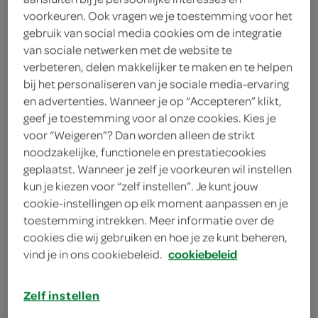
deze aanbieding is verlopen
voorkeuren. Ook vragen we je toestemming voor het
gebruik van social media cookies om de integratie
bekijk huidige aanbiedingen
van sociale netwerken met de website te
verbeteren, delen makkelijker te maken en te helpen
bij het personaliseren van je sociale media-ervaring
Spar sap ananas meloen
en advertenties. Wanneer je op “Accepteren” klikt,
mango passievrucht
geef je toestemming voor al onze cookies. Kies je
voor “Weigeren”? Dan worden alleen de strikt
500 Milliliter
noodzakelijke, functionele en prestatiecookies
geplaatst. Wanneer je zelf je voorkeuren wil instellen
kies je SPAR
2.
69
kun je kiezen voor “zelf instellen”. Je kunt jouw
cookie-instellingen op elk moment aanpassen en je
toestemming intrekken. Meer informatie over de
cookies die wij gebruiken en hoe je ze kunt beheren,
Spar sap sinaasappelsap
vind je in ons cookiebeleid.
cookiebeleid
banaan
500 Milliliter
Zelf instellen