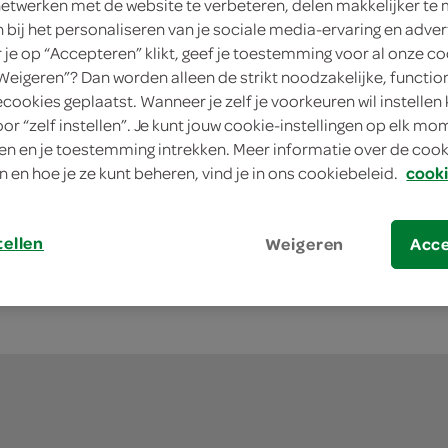
netwerken met de website te verbeteren, delen makkelijker te
n bij het personaliseren van je sociale media-ervaring en adver
je op “Accepteren” klikt, geef je toestemming voor al onze co
“Weigeren”? Dan worden alleen de strikt noodzakelijke, functio
 aan je mandje toe en
ecookies geplaatst. Wanneer je zelf je voorkeuren wil instellen 
.
oor “zelf instellen”. Je kunt jouw cookie-instellingen op elk m
Melkunie Slagroom Kant-en-
n en je toestemming intrekken. Meer informatie over de cooki
en
500 Milliliter
n en hoe je ze kunt beheren, vind je in ons cookiebeleid.
cooki
ngen
kie
2.
79
tellen
Weigeren
Acc