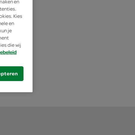
 maken en
tenties.
okies. Kies
nele en
kun je
oment
klaar
es die wij
ebeleid
s je SPAR
epteren