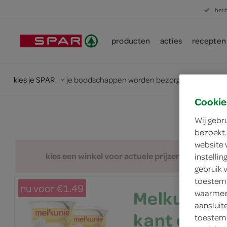
het 
producten
acties
recepten
kies je SPAR
je boodschappen worden bezorgd door de SPA
Cookie
Wij gebr
bezoekt.
website 
kies een winkel voor actuele prijzen en assorti
instelli
gebruik 
toestemm
nu voor €1.49
Melkunie 
waarmee 
aansluit
kant en kl
toestemm