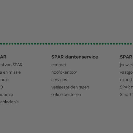
PAR
SPAR klantenservice
SPAR 
aal van
SPAR
contact
jouw e
ie en missie
hoofdkantoor
vastg
mule
services
export
O
veelgestelde vragen
SPAR
m
ademie
online bestellen
Smartf
chiedenis