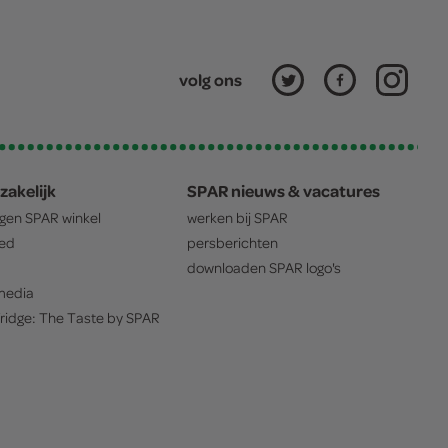
volg ons
zakelijk
SPAR nieuws & vacatures
igen
SPAR
winkel
werken bij
SPAR
oed
persberichten
downloaden
SPAR
logo's
edia
ridge: The Taste by
SPAR