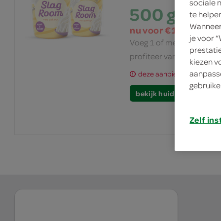
sociale 
500 gram
te helpe
Wanneer 
nu voor €1.49
je voor 
Voeg 1 of meer producten
prestati
profiteer van de lage prijs
kiezen v
aanpasse
deze aanbieding is verlop
gebruike
bekijk huidige aanbiedi
Zelf ins