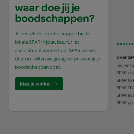
waar doe jij je
boodschappen?
Je bestelt de boodschappen bij de
lokale SPAR in jouw buurt. Het
assortiment varieert per SPAR winkel,
over S
daarom willen we graag weten waar jij je
het verh
boodschappen doet.
SPAR
vis
SPAR
for
kies je winkel
SPAR
MV
SPAR
ac
SPAR
ges