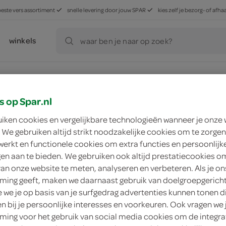
beste vers assortiment
snelle levering door jouw SPAR
kies zelf je bezorg- of af
winkels
waar ben je naar op zoek?
R in jouw buurt
s op Spar.nl
uiken cookies en vergelijkbare technologieën wanneer je onze
 We gebruiken altijd strikt noodzakelijke cookies om te zorgen
werkt en functionele cookies om extra functies en persoonlijk
ment
zoek winkel
ngen aan te bieden. We gebruiken ook altijd prestatiecookies o
van onze website te meten, analyseren en verbeteren. Als je on
ing geeft, maken we daarnaast gebruik van doelgroepgerich
slagroom
we je op basis van je surfgedrag advertenties kunnen tonen d
en bij je persoonlijke interesses en voorkeuren. Ook vragen we 
aar beker
ing voor het gebruik van social media cookies om de integra