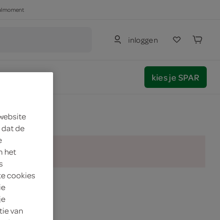
haalmoment
inloggen
kies je SPAR
 website
 dat de
e
m het
s
te cookies
ie
je
tie van