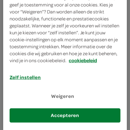
geef je toestemming voor al onze cookies. Kies je
voor “Weigeren”? Dan worden alleen de strikt
Let op: aanbiedingen zijn niet zichtbaar bij de
noodzakelijke, functionele en prestatiecookies
producten, maar worden wél automatisch
geplaatst. Wanneer je zelf je voorkeuren wil instellen
verwerkt in de winkelmand.
kun je kiezen voor “zelf instellen”. Je kunt jouw
cookie-instellingen op elk moment aanpassen en je
toestemming intrekken. Meer informatie over de
cookies die wij gebruiken en hoe je ze kunt beheren,
vind je in ons cookiebeleid.
cookiebeleid
Zelf instellen
omschrijving
Weigeren
Aardbeienplanten
Accepteren
inhoud en gewicht
1 Stuks