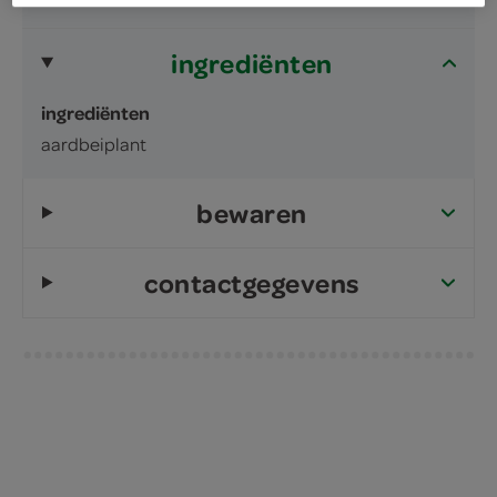
ingrediënten
ingrediënten
aardbeiplant
bewaren
contactgegevens