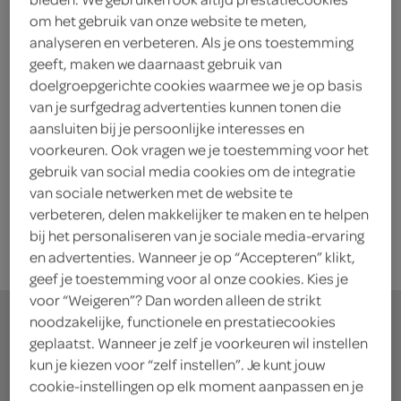
om het gebruik van onze website te meten,
analyseren en verbeteren. Als je ons toestemming
geeft, maken we daarnaast gebruik van
doelgroepgerichte cookies waarmee we je op basis
van je surfgedrag advertenties kunnen tonen die
De hoogste korting op Slagharen
aansluiten bij je persoonlijke interesses en
Vanaf 16 juli ontvang je bij minimale besteding van
voorkeuren. Ook vragen we je toestemming voor het
€10.- een actiecode voor 50% korting op tickets voor
gebruik van social media cookies om de integratie
van sociale netwerken met de website te
Attractiepark Slagharen.
verbeteren, delen makkelijker te maken en te helpen
ontdek actie
bij het personaliseren van je sociale media-ervaring
en advertenties. Wanneer je op “Accepteren” klikt,
geef je toestemming voor al onze cookies. Kies je
voor “Weigeren”? Dan worden alleen de strikt
noodzakelijke, functionele en prestatiecookies
geplaatst. Wanneer je zelf je voorkeuren wil instellen
kun je kiezen voor “zelf instellen”. Je kunt jouw
waar doe jij je
cookie-instellingen op elk moment aanpassen en je