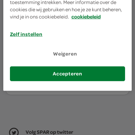
toestemming intrekken. Meer informatie over de
boodschappen?
cookies die wij gebruiken en hoe je ze kunt beheren,
vind je in ons cookiebeleid.
cookiebeleid
Je bestelt de boodschappen bij de lokale SPAR in
jouw buurt. Het assortiment varieert per SPAR
Zelf instellen
winkel, daarom willen we graag weten waar jij je
boodschappen doet.
Weigeren
kies je winkel
Accepteren
Volg SPAR op twitter