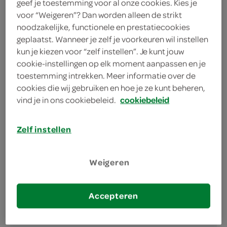
geef je toestemming voor al onze cookies. Kies je
voor “Weigeren”? Dan worden alleen de strikt
Geniet van Affligem: Fris, Fruitig, Perfect Borrel!
noodzakelijke, functionele en prestatiecookies
geplaatst. Wanneer je zelf je voorkeuren wil instellen
Een fris en fruitig biertje
kun je kiezen voor “zelf instellen”. Je kunt jouw
Gezellig avondje BBQ'en
cookie-instellingen op elk moment aanpassen en je
toestemming intrekken. Meer informatie over de
Met sinaasappelschil en koriander
cookies die wij gebruiken en hoe je ze kunt beheren,
vind je in ons cookiebeleid.
cookiebeleid
Zelf instellen
Weigeren
omschrijving
Bourgondisch genieten met Affligem Belgisch Wit
Accepteren
Iedere fijnproever weet dat Belgische bieren een
klasse apart zijn. En het witbier van Affligem is daar