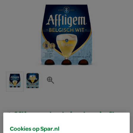
Affligem belgisch wit fl
Cookies op Spar.nl
6x300 ml