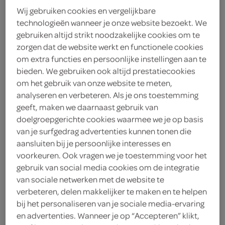
Wij gebruiken cookies en vergelijkbare
Affligem
technologieën wanneer je onze website bezoekt. We
gebruiken altijd strikt noodzakelijke cookies om te
zorgen dat de website werkt en functionele cookies
< 25 jaar? Laat je
om extra functies en persoonlijke instellingen aan te
legitimatie zien
bieden. We gebruiken ook altijd prestatiecookies
< 18 jaar verkopen wij
meer
om het gebruik van onze website te meten,
geen alcohol
informatie
analyseren en verbeteren. Als je ons toestemming
geeft, maken we daarnaast gebruik van
8
.
doelgroepgerichte cookies waarmee we je op basis
39
van je surfgedrag advertenties kunnen tonen die
aansluiten bij je persoonlijke interesses en
1.8 Liter
voorkeuren. Ook vragen we je toestemming voor het
gebruik van social media cookies om de integratie
van sociale netwerken met de website te
Let op: aanbiedingen zijn niet zichtbaar bij de
verbeteren, delen makkelijker te maken en te helpen
producten, maar worden wél automatisch
bij het personaliseren van je sociale media-ervaring
verwerkt in de winkelmand.
en advertenties. Wanneer je op “Accepteren” klikt,