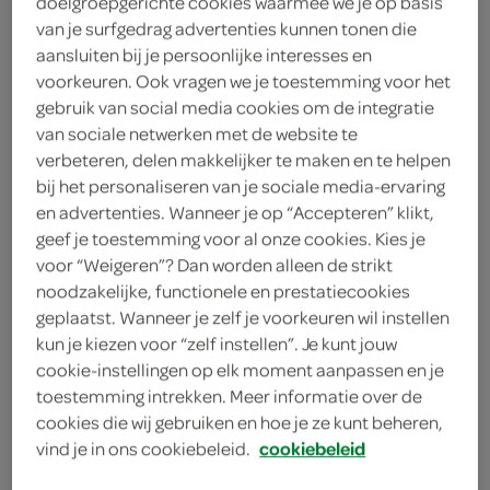
doelgroepgerichte cookies waarmee we je op basis
van je surfgedrag advertenties kunnen tonen die
< 25 jaar? Laat je
aansluiten bij je persoonlijke interesses en
legitimatie zien
voorkeuren. Ook vragen we je toestemming voor het
< 18 jaar verkopen wij
meer
gebruik van social media cookies om de integratie
van sociale netwerken met de website te
geen alcohol
informatie
verbeteren, delen makkelijker te maken en te helpen
4
.
bij het personaliseren van je sociale media-ervaring
29
en advertenties. Wanneer je op “Accepteren” klikt,
geef je toestemming voor al onze cookies. Kies je
100 Centiliter
voor “Weigeren”? Dan worden alleen de strikt
noodzakelijke, functionele en prestatiecookies
geplaatst. Wanneer je zelf je voorkeuren wil instellen
Let op: aanbiedingen zijn niet zichtbaar bij de
kun je kiezen voor “zelf instellen”. Je kunt jouw
producten, maar worden wél automatisch
cookie-instellingen op elk moment aanpassen en je
toestemming intrekken. Meer informatie over de
verwerkt in de winkelmand.
cookies die wij gebruiken en hoe je ze kunt beheren,
vind je in ons cookiebeleid.
cookiebeleid
zoete witte wijn