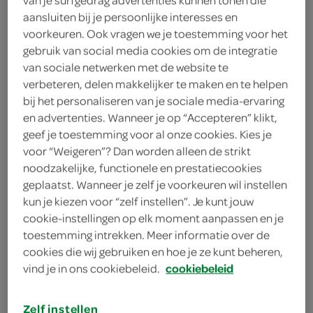
aansluiten bij je persoonlijke interesses en
Ambachtelijke Bakker
voorkeuren. Ook vragen we je toestemming voor het
gebruik van social media cookies om de integratie
3
.
29
van sociale netwerken met de website te
verbeteren, delen makkelijker te maken en te helpen
bij het personaliseren van je sociale media-ervaring
800 Gram
en advertenties. Wanneer je op “Accepteren” klikt,
geef je toestemming voor al onze cookies. Kies je
voor “Weigeren”? Dan worden alleen de strikt
Let op: aanbiedingen zijn niet zichtbaar bij de
noodzakelijke, functionele en prestatiecookies
producten, maar worden wél automatisch
geplaatst. Wanneer je zelf je voorkeuren wil instellen
verwerkt in de winkelmand.
kun je kiezen voor “zelf instellen”. Je kunt jouw
cookie-instellingen op elk moment aanpassen en je
toestemming intrekken. Meer informatie over de
dagvers gebakken door de ambachtelijke bakker uit
cookies die wij gebruiken en hoe je ze kunt beheren,
de buurt!
vind je in ons cookiebeleid.
cookiebeleid
brood zoals brood hoort te smaken!
Zelf instellen