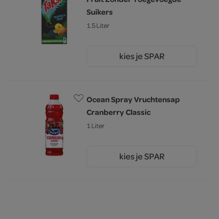
Suikers
1.5 Liter
kies je SPAR
2.
05
Ocean Spray Vruchtensap
Cranberry Classic
1 Liter
kies je SPAR
2.
75