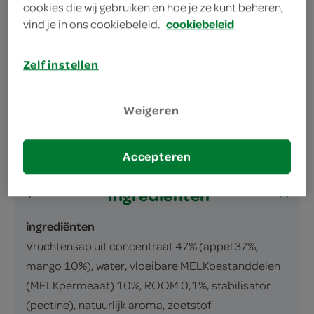
cookies die wij gebruiken en hoe je ze kunt beheren,
omschrijving
vind je in ons cookiebeleid.
cookiebeleid
Drank op basis van vruchtensap en zuivel,
Zelf instellen
gezoet met zoetstof van natuurlijke
oorsprong. Kort verhit.
Weigeren
inhoud en gewicht
1 Liter
Accepteren
ingrediënten
ingrediënten
Vruchtensap uit concentraat 47% (appel 37%,
mango 10%), water, vloeibare MELKbestanddelen
(MELKpermeaat) 10%, ROOM
0,1%, stabilisator
(pectine), natuurlijk aroma, zoetstof