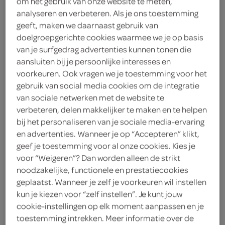
om het gebruik van onze website te meten,
analyseren en verbeteren. Als je ons toestemming
Appelsientje
geeft, maken we daarnaast gebruik van
doelgroepgerichte cookies waarmee we je op basis
2
.
19
van je surfgedrag advertenties kunnen tonen die
aansluiten bij je persoonlijke interesses en
voorkeuren. Ook vragen we je toestemming voor het
1 Liter
gebruik van social media cookies om de integratie
van sociale netwerken met de website te
verbeteren, delen makkelijker te maken en te helpen
Let op: aanbiedingen zijn niet zichtbaar bij de
bij het personaliseren van je sociale media-ervaring
producten, maar worden wél automatisch
en advertenties. Wanneer je op “Accepteren” klikt,
verwerkt in de winkelmand.
geef je toestemming voor al onze cookies. Kies je
voor “Weigeren”? Dan worden alleen de strikt
noodzakelijke, functionele en prestatiecookies
geplaatst. Wanneer je zelf je voorkeuren wil instellen
kun je kiezen voor “zelf instellen”. Je kunt jouw
cookie-instellingen op elk moment aanpassen en je
toestemming intrekken. Meer informatie over de