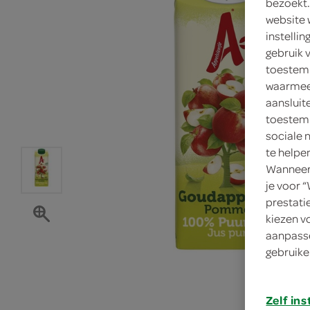
bezoekt.
website 
instelli
gebruik 
toestemm
waarmee 
aansluit
toestemm
sociale 
te helpe
Wanneer 
je voor 
prestati
kiezen v
aanpasse
gebruike
Zelf ins