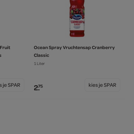
Fruit
Ocean Spray Vruchtensap Cranberry
s
Classic
1 Liter
s je SPAR
kies je SPAR
2.
75