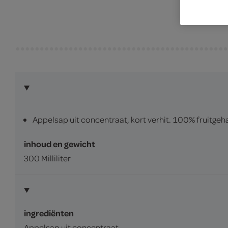
Appelsap uit concentraat, kort verhit. 100% fruitgeha
inhoud en gewicht
300 Milliliter
ingrediënten
Appelsap uit concentraat.