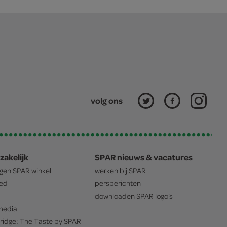
volg ons
zakelijk
SPAR nieuws & vacatures
igen
SPAR
winkel
werken bij
SPAR
oed
persberichten
downloaden
SPAR
logo's
edia
ridge: The Taste by
SPAR