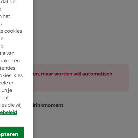
 dat de
e
m het
s
te cookies
ie
je
tie van
 maken en
tenties.
ar bij de producten, maar worden wél automatisch
okies. Kies
nele en
kun je
oment
 voor een fris drinkmoment
es die wij
ebeleid
epteren