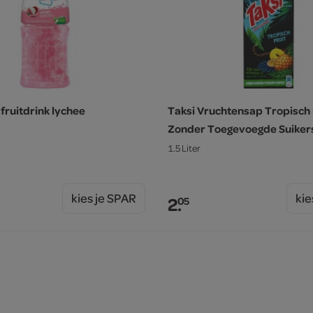
fruitdrink lychee
Taksi Vruchtensap Tropisch 
Zonder Toegevoegde Suiker
1.5 Liter
kies je SPAR
kie
2.
05