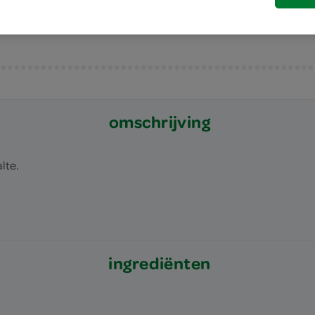
omschrijving
lte.
ingrediënten