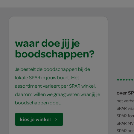
waar doe jij je
boodschappen?
Je bestelt de boodschappen bij de
lokale SPAR in jouw buurt. Het
assortiment varieert per SPAR winkel,
over S
daarom willen we graag weten waar jij je
het verh
boodschappen doet.
SPAR
vis
SPAR
for
kies je winkel
SPAR
MV
SPAR
ac