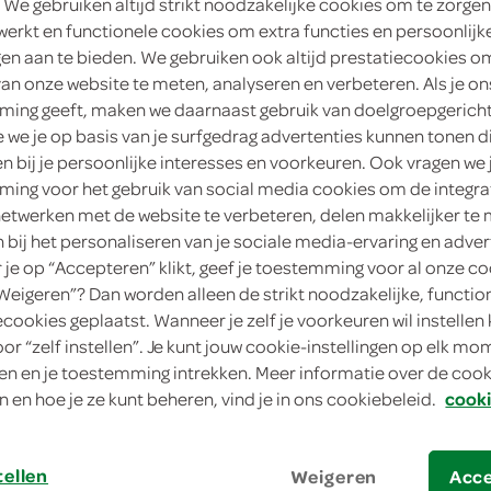
 We gebruiken altijd strikt noodzakelijke cookies om te zorgen
werkt en functionele cookies om extra functies en persoonlijk
1
.
25
ngen aan te bieden. We gebruiken ook altijd prestatiecookies o
van onze website te meten, analyseren en verbeteren. Als je on
ing geeft, maken we daarnaast gebruik van doelgroepgerich
300 Milliliter
we je op basis van je surfgedrag advertenties kunnen tonen d
en bij je persoonlijke interesses en voorkeuren. Ook vragen we 
in winkelmand
ing voor het gebruik van social media cookies om de integra
netwerken met de website te verbeteren, delen makkelijker te
n bij het personaliseren van je sociale media-ervaring en adver
Let op: aanbiedingen zijn niet zichtba
je op “Accepteren” klikt, geef je toestemming voor al onze co
verwerkt in de winkelmand.
“Weigeren”? Dan worden alleen de strikt noodzakelijke, functio
ecookies geplaatst. Wanneer je zelf je voorkeuren wil instellen 
oor “zelf instellen”. Je kunt jouw cookie-instellingen op elk m
100% puur appelsap met volle fruitsmaak
n en je toestemming intrekken. Meer informatie over de cooki
n en hoe je ze kunt beheren, vind je in ons cookiebeleid.
cooki
100% puur sap
Puur & ongezoet
tellen
Weigeren
Acc
Alleen natuurlijke fruitsuikers