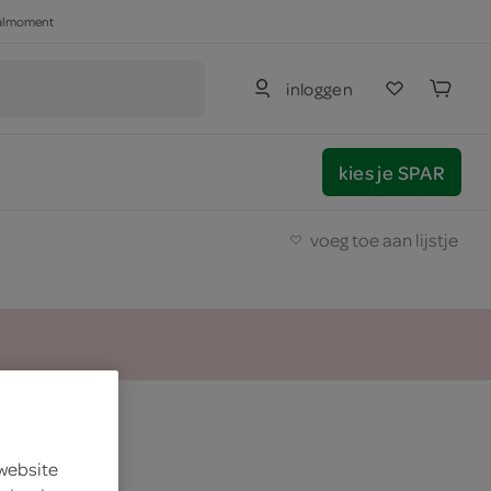
haalmoment
inloggen
kies je SPAR
voeg toe aan lijstje
ppel
 website