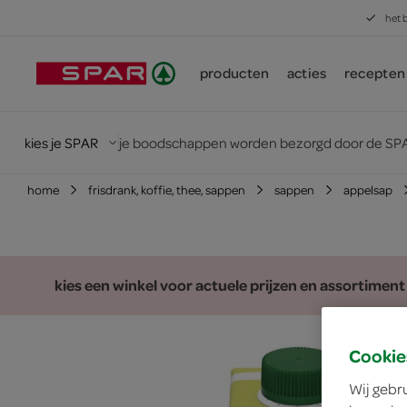
het 
producten
acties
recepten
kies je SPAR
je boodschappen worden bezorgd door de SPA
home
frisdrank, koffie, thee, sappen
sappen
appelsap
kies een winkel voor actuele prijzen en assortiment
Cookie
Wij gebr