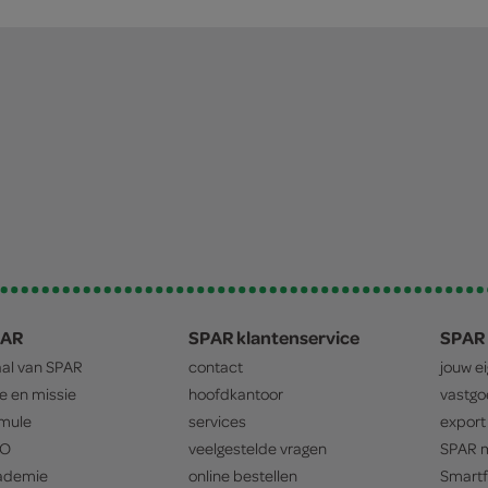
PAR
SPAR klantenservice
SPAR 
aal van
SPAR
contact
jouw e
ie en missie
hoofdkantoor
vastg
mule
services
export
O
veelgestelde vragen
SPAR
m
ademie
online bestellen
Smartf