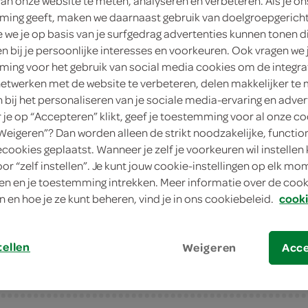
van onze website te meten, analyseren en verbeteren. Als je on
ing geeft, maken we daarnaast gebruik van doelgroepgerich
3
.
99
we je op basis van je surfgedrag advertenties kunnen tonen d
en bij je persoonlijke interesses en voorkeuren. Ook vragen we 
ing voor het gebruik van social media cookies om de integra
115 Gram
netwerken met de website te verbeteren, delen makkelijker te
n bij het personaliseren van je sociale media-ervaring en adver
in winkelmand
je op “Accepteren” klikt, geef je toestemming voor al onze co
“Weigeren”? Dan worden alleen de strikt noodzakelijke, functio
ecookies geplaatst. Wanneer je zelf je voorkeuren wil instellen 
Let op: aanbiedingen zijn niet zichtba
oor “zelf instellen”. Je kunt jouw cookie-instellingen op elk m
n en je toestemming intrekken. Meer informatie over de cooki
verwerkt in de winkelmand.
n en hoe je ze kunt beheren, vind je in ons cookiebeleid.
cooki
tellen
Weigeren
Acc