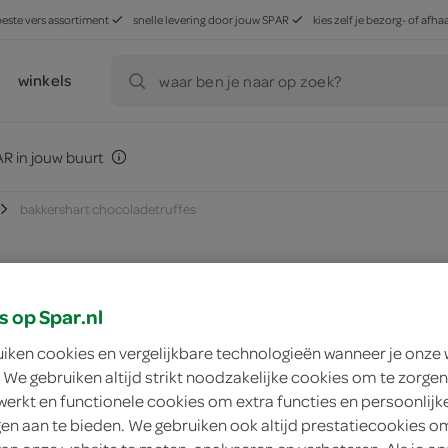
beste vers assortiment
snelle levering door jouw SPAR
kies zelf je bezorg- of af
winkels
waar ben je naar op zoek?
R in jouw buurt
bakkershart chocoladetruffes
s op Spar.nl
zoek winkel
uiken cookies en vergelijkbare technologieën wanneer je onze
 We gebruiken altijd strikt noodzakelijke cookies om te zorgen
BakkersHart Choco
werkt en functionele cookies om extra functies en persoonlijk
ngen aan te bieden. We gebruiken ook altijd prestatiecookies o
BakkersHart