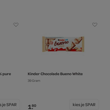
% pure
Kinder Chocolade Bueno White
39 Gram
s je SPAR
kies je SPAR
1.
80