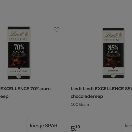
dt EXCELLENCE 70% pure
Lindt Lindt EXCELLENCE 85
reep
chocoladereep
100 Gram
kies je SPAR
kie
5.
19