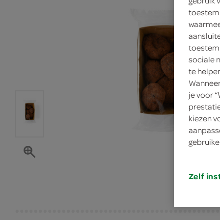
gebruik 
toestemm
waarmee 
aansluit
toestemm
sociale 
te helpe
Wanneer 
je voor 
prestati
kiezen v
aanpasse
gebruike
Zelf ins