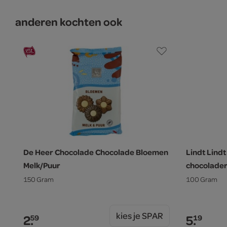
anderen kochten ook
De Heer Chocolade Chocolade Bloemen
Lindt Lin
Melk/Puur
chocolade
150 Gram
100 Gram
kies je SPAR
2.
5.
59
19