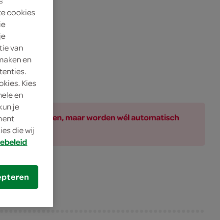
s
te cookies
ie
je
tie van
 maken en
tenties.
okies. Kies
nele en
kun je
ar bij de producten, maar worden wél automatisch
oment
es die wij
ebeleid
epteren