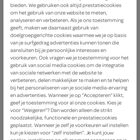
bieden. We gebruiken ook altijd prestatiecookies
om het gebruik van onze website te meten,
Kinder
analyseren en verbeteren. Als je ons toestemming
1
.
geeft, maken we daarnaast gebruik van
80
doelgroepgerichte cookies waarmee we je op basis
van je surfgedrag advertenties kunnen tonen die
39 Gram
aansluiten bij je persoonlijke interesses en
voorkeuren. Ook vragen we je toestemming voor het
gebruik van social media cookies om de integratie
Let op: aanbiedingen zijn niet zichtbaar bij de
van sociale netwerken met de website te
producten, maar worden wél automatisch
verbeteren, delen makkelijker te maken en te helpen
verwerkt in de winkelmand.
bij het personaliseren van je sociale media-ervaring
en advertenties. Wanneer je op “Accepteren” klikt,
geef je toestemming voor al onze cookies. Kies je
luchtige wafel met romige hazelnootvulling en witte
voor “Weigeren”? Dan worden alleen de strikt
noodzakelijke, functionele en prestatiecookies
chocolade voor zoet gemak
geplaatst. Wanneer je zelf je voorkeuren wil instellen
Gevuld met hazelnootcreme en witte chocolade
kun je kiezen voor “zelf instellen”. Je kunt jouw