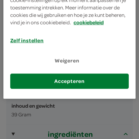
cookie-instellingen op elk moment aanpassen en je
Bestrooid met gemalen stukjes cacao
toestemming intrekken. Meer informatie over de
cookies die wij gebruiken en hoe je ze kunt beheren,
vind je in ons cookiebeleid.
cookiebeleid
Zelf instellen
omschrijving
Weigeren
Fijne wafeltjes met melk en gemalen
Accepteren
hazelnootvulling, omhuld met witte
chocolade.
inhoud en gewicht
39 Gram
ingrediënten