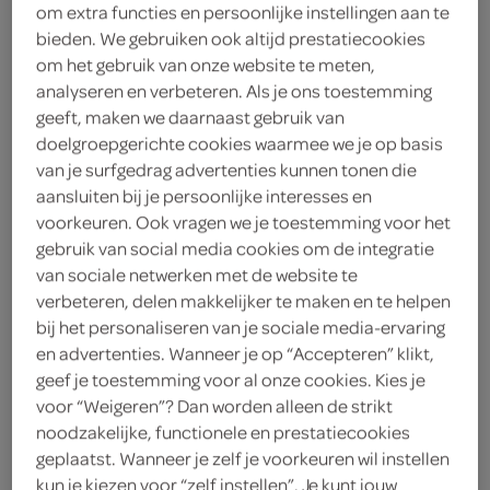
om extra functies en persoonlijke instellingen aan te
bieden. We gebruiken ook altijd prestatiecookies
stuks
om het gebruik van onze website te meten,
analyseren en verbeteren. Als je ons toestemming
BakkersHart
geeft, maken we daarnaast gebruik van
doelgroepgerichte cookies waarmee we je op basis
2
.
59
van je surfgedrag advertenties kunnen tonen die
aansluiten bij je persoonlijke interesses en
voorkeuren. Ook vragen we je toestemming voor het
400 Gram
gebruik van social media cookies om de integratie
van sociale netwerken met de website te
verbeteren, delen makkelijker te maken en te helpen
Let op: aanbiedingen zijn niet zichtbaar bij de
bij het personaliseren van je sociale media-ervaring
producten, maar worden wél automatisch
en advertenties. Wanneer je op “Accepteren” klikt,
verwerkt in de winkelmand.
geef je toestemming voor al onze cookies. Kies je
voor “Weigeren”? Dan worden alleen de strikt
noodzakelijke, functionele en prestatiecookies
pak een zachte bol met granen en noten uit het zakje,
geplaatst. Wanneer je zelf je voorkeuren wil instellen
ideaal als voedzame start van de dag of bij de koffie
kun je kiezen voor “zelf instellen”. Je kunt jouw