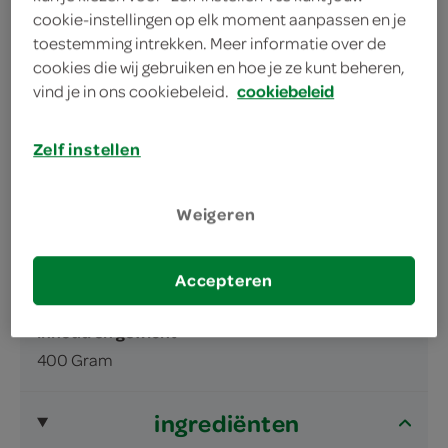
cookie-instellingen op elk moment aanpassen en je
toestemming intrekken. Meer informatie over de
cookies die wij gebruiken en hoe je ze kunt beheren,
vind je in ons cookiebeleid.
cookiebeleid
Zelf instellen
omschrijving
Weigeren
Bruine tarwebollen gevuld met rozijnen,
gedroogde appel en noten en gedecoreerd
Accepteren
met havervlokken.
inhoud en gewicht
400 Gram
ingrediënten