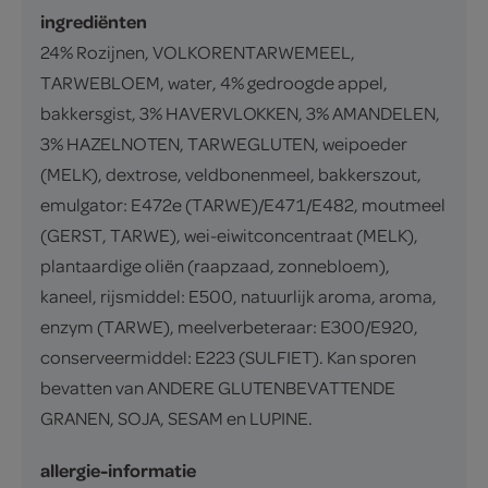
ingrediënten
24% Rozijnen, VOLKORENTARWEMEEL,
TARWEBLOEM, water, 4% gedroogde appel,
bakkersgist, 3% HAVERVLOKKEN, 3% AMANDELEN,
3% HAZELNOTEN, TARWEGLUTEN, weipoeder
(MELK), dextrose, veldbonenmeel, bakkerszout,
emulgator: E472e (TARWE)/E471/E482, moutmeel
(GERST, TARWE), wei-eiwitconcentraat (MELK),
plantaardige oliën (raapzaad, zonnebloem),
kaneel, rijsmiddel: E500, natuurlijk aroma, aroma,
enzym (TARWE), meelverbeteraar: E300/E920,
conserveermiddel: E223 (SULFIET). Kan sporen
bevatten van ANDERE GLUTENBEVATTENDE
GRANEN, SOJA, SESAM en LUPINE.
allergie-informatie