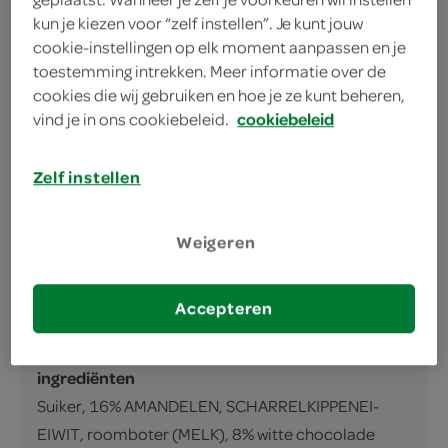
kun je kiezen voor “zelf instellen”. Je kunt jouw
cookie-instellingen op elk moment aanpassen en je
omschrijving
toestemming intrekken. Meer informatie over de
cookies die wij gebruiken en hoe je ze kunt beheren,
vind je in ons cookiebeleid.
cookiebeleid
Macarons in de smaken vanille, karamel-
zeezout, chocolade, citroen, framboos en
Zelf instellen
pistache, ontdooid.
inhoud en gewicht
Weigeren
132 Gram
Accepteren
ingrediënten
ingrediënten
Suiker, 16% AMANDELEN, SCHARRELKIPPENEI-
EIWIT, roomboter (MELK), 8% witte chocolade