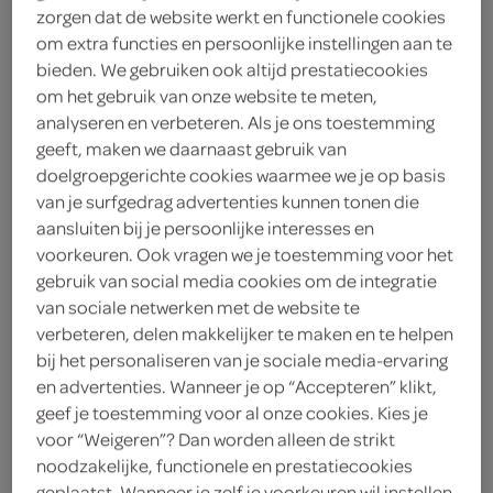
zorgen dat de website werkt en functionele cookies
5
.
99
om extra functies en persoonlijke instellingen aan te
bieden. We gebruiken ook altijd prestatiecookies
om het gebruik van onze website te meten,
132 Gram
analyseren en verbeteren. Als je ons toestemming
geeft, maken we daarnaast gebruik van
doelgroepgerichte cookies waarmee we je op basis
Let op: aanbiedingen zijn niet zichtbaar bij de
van je surfgedrag advertenties kunnen tonen die
producten, maar worden wél automatisch
aansluiten bij je persoonlijke interesses en
verwerkt in de winkelmand.
voorkeuren. Ook vragen we je toestemming voor het
gebruik van social media cookies om de integratie
van sociale netwerken met de website te
zet kleurrijke koekjes met luchtige vulling van SPAR
verbeteren, delen makkelijker te maken en te helpen
op tafel, perfect als vrolijke traktatie bij koffie, thee of
bij het personaliseren van je sociale media-ervaring
als klein dessert na het eten
en advertenties. Wanneer je op “Accepteren” klikt,
geef je toestemming voor al onze cookies. Kies je
voor “Weigeren”? Dan worden alleen de strikt
noodzakelijke, functionele en prestatiecookies
geplaatst. Wanneer je zelf je voorkeuren wil instellen