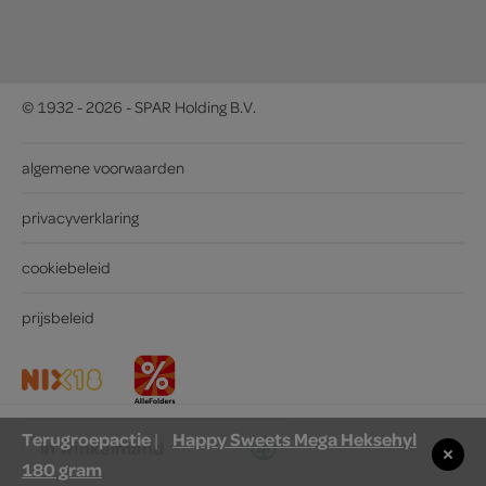
© 1932 - 2026 - SPAR Holding B.V.
algemene voorwaarden
privacyverklaring
cookiebeleid
prijsbeleid
Terugroepactie
Happy Sweets Mega Heksehyl
|
in winkelmand
180 gram