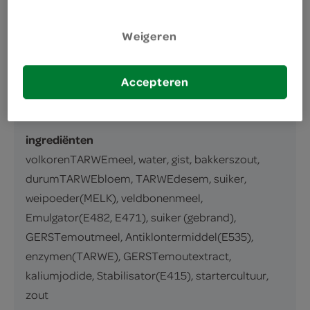
omschrijving
Weigeren
inhoud en gewicht
1 Stuks
Accepteren
ingrediënten
ingrediënten
volkorenTARWEmeel, water, gist, bakkerszout,
durumTARWEbloem, TARWEdesem, suiker,
weipoeder(MELK), veldbonenmeel,
Emulgator(E482, E471), suiker (gebrand),
GERSTemoutmeel, Antiklontermiddel(E535),
enzymen(TARWE), GERSTemoutextract,
kaliumjodide, Stabilisator(E415), startercultuur,
zout