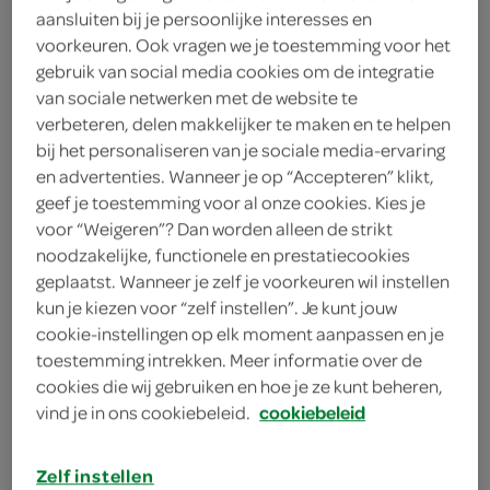
aansluiten bij je persoonlijke interesses en
voorkeuren. Ook vragen we je toestemming voor het
Lokale Bakker
gebruik van social media cookies om de integratie
2
.
van sociale netwerken met de website te
19
verbeteren, delen makkelijker te maken en te helpen
bij het personaliseren van je sociale media-ervaring
1 Stuks
en advertenties. Wanneer je op “Accepteren” klikt,
geef je toestemming voor al onze cookies. Kies je
voor “Weigeren”? Dan worden alleen de strikt
Let op: aanbiedingen zijn niet zichtbaar bij de
noodzakelijke, functionele en prestatiecookies
producten, maar worden wél automatisch
geplaatst. Wanneer je zelf je voorkeuren wil instellen
verwerkt in de winkelmand.
kun je kiezen voor “zelf instellen”. Je kunt jouw
cookie-instellingen op elk moment aanpassen en je
toestemming intrekken. Meer informatie over de
cookies die wij gebruiken en hoe je ze kunt beheren,
vind je in ons cookiebeleid.
cookiebeleid
Zelf instellen