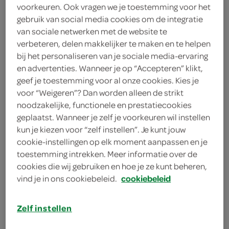
voorkeuren. Ook vragen we je toestemming voor het
1
.
79
gebruik van social media cookies om de integratie
van sociale netwerken met de website te
verbeteren, delen makkelijker te maken en te helpen
37 Gram
bij het personaliseren van je sociale media-ervaring
en advertenties. Wanneer je op “Accepteren” klikt,
geef je toestemming voor al onze cookies. Kies je
Let op: aanbiedingen zijn niet zichtbaar bij de
voor “Weigeren”? Dan worden alleen de strikt
producten, maar worden wél automatisch
noodzakelijke, functionele en prestatiecookies
verwerkt in de winkelmand.
geplaatst. Wanneer je zelf je voorkeuren wil instellen
kun je kiezen voor “zelf instellen”. Je kunt jouw
cookie-instellingen op elk moment aanpassen en je
toestemming intrekken. Meer informatie over de
cookies die wij gebruiken en hoe je ze kunt beheren,
vind je in ons cookiebeleid.
cookiebeleid
omschrijving
Zelf instellen