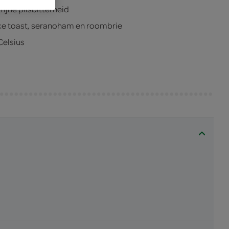
ijne pilsbitterheid
ijke toast, seranoham en roombrie
Celsius