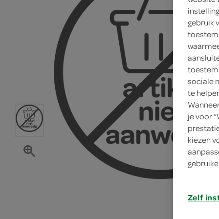
instelli
gebruik 
toestemm
waarmee 
aansluit
toestemm
sociale 
te helpe
Wanneer 
je voor 
prestati
kiezen v
aanpasse
gebruike
Zelf ins