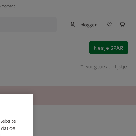
haalmoment
inloggen
kies je SPAR
voeg toe aan lijstje
 website
 dat de
e