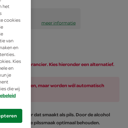
m het
s
te cookies
meer informatie
ie
je
tie van
 maken en
tenties.
okies. Kies
PAR of de leverancier. Kies hieronder een alternatief.
nele en
kun je
oment
ar bij de producten, maar worden wél automatisch
es die wij
ebeleid
lcoholvrij bier dat smaakt als pils. Door de alcohol
epteren
e halen, blijft de pilssmaak optimaal behouden.