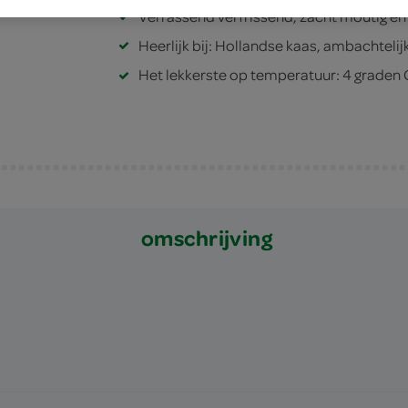
Verrassend verfrissend, zacht moutig en f
Heerlijk bij: Hollandse kaas, ambachtel
Het lekkerste op temperatuur: 4 graden 
omschrijving