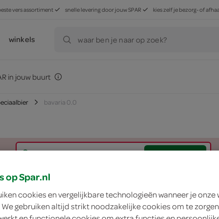
beste vers assortiment
snelle levering door jouw SPAR
kies zelf je bezorg- of af
winkels
waar ben je naar op zoek?
R in jouw buurt
peciaalbier
bavaria 0.0
zoek winkel
s op Spar.nl
Bavaria 0.0
uiken cookies en vergelijkbare technologieën wanneer je onze
 We gebruiken altijd strikt noodzakelijke cookies om te zorgen
Bavaria
werkt en functionele cookies om extra functies en persoonlijk