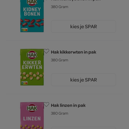
380 Gram
kies je SPAR
1.
55
Hak kikkerwten in pak
380 Gram
kies je SPAR
1.
65
Hak linzen in pak
380 Gram