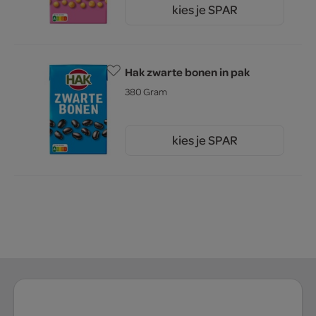
kies je SPAR
1.
65
Hak zwarte bonen in pak
380 Gram
kies je SPAR
1.
65