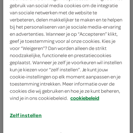
1
.
99
gebruik van social media cookies om de integratie
van sociale netwerken met de website te
1 Stuks
verbeteren, delen makkelijker te maken en te helpen
bij het personaliseren van je sociale media-ervaring
en advertenties. Wanneer je op “Accepteren” klikt,
Let op: aanbiedingen zijn niet zichtbaar bij de
geef je toestemming voor al onze cookies. Kies je
producten, maar worden wél automatisch
voor “Weigeren”? Dan worden alleen de strikt
noodzakelijke, functionele en prestatiecookies
verwerkt in de winkelmand.
geplaatst. Wanneer je zelf je voorkeuren wil instellen
kun je kiezen voor “zelf instellen”. Je kunt jouw
cookie-instellingen op elk moment aanpassen en je
zachte Hollandse klassieker met milde smaak, en je
toestemming intrekken. Meer informatie over de
zet in no-time een vertrouwde maaltijd op tafel
cookies die wij gebruiken en hoe je ze kunt beheren,
zacht van smaak
vind je in ons cookiebeleid.
cookiebeleid
lekker gekookt
Zelf instellen
bewaar bloemkool koel en donker