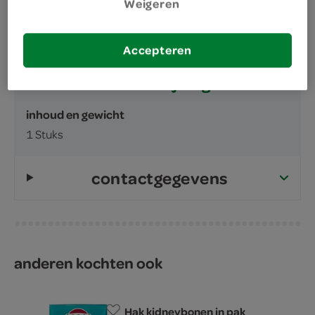
Weigeren
Accepteren
omschrijving
inhoud en gewicht
1 Stuks
contactgegevens
anderen kochten ook
Hak kidneybonen in pak