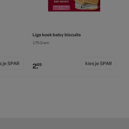
Liga koek baby biscuits
175 Gram
s je SPAR
kies je SPAR
2.
69