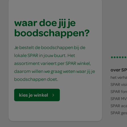
waar doe jij je
boodschappen?
Je bestelt de boodschappen bij de
lokale SPAR in jouw buurt. Het
assortiment varieert per SPAR winkel,
over S
daarom willen we graag weten waar jij je
het verh
boodschappen doet.
SPAR
vis
SPAR
for
kies je winkel
SPAR
MV
SPAR
ac
SPAR
ges