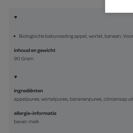
Biologische babyvoeding appel, wortel, banaan. Voo
inhoud en gewicht
90 Gram
ingrediënten
appelpuree, wortelpuree, bananenpuree, citroensap uit
allergie-informatie
bevat: melk