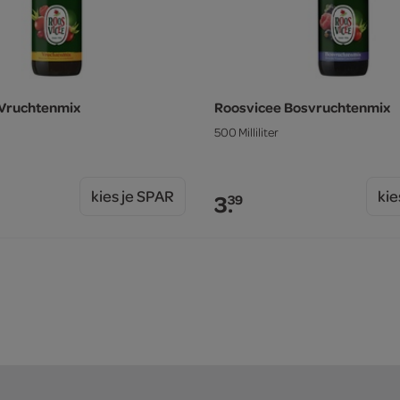
 Vruchtenmix
Roosvicee Bosvruchtenmix
500 Milliliter
kies je SPAR
kie
3.
39