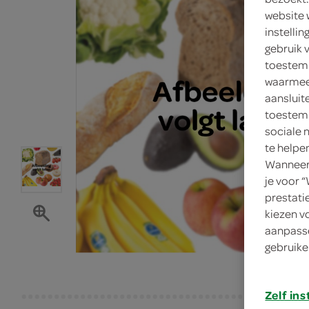
website 
instelli
gebruik 
toestemm
waarmee 
aansluit
toestemm
sociale 
te helpe
Wanneer 
je voor 
prestati
kiezen v
aanpasse
gebruike
Zelf ins