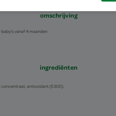
omschrijving
r baby's vanaf 4 maanden
ingrediënten
 concentraat, antioxidant (E300).