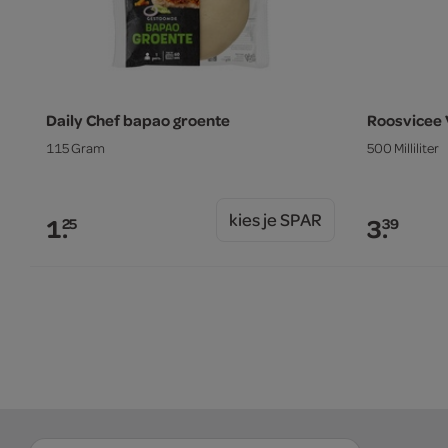
Daily Chef bapao groente
Roosvicee
115 Gram
500 Milliliter
kies je SPAR
1.
3.
25
39