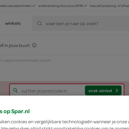
beste vers assortiment
snelle levering door jouw SPAR
kies zelf je bezorg- of af
winkels
waar ben je naar op zoek?
R in jouw buurt
+ appel wortel banaan pouch
zoek winkel
s op Spar.nl
Bonbébé 6m+ appel
uiken cookies en vergelijkbare technologieën wanneer je onze
Bonbébé
 We gebruiken altijd strikt noodzakelijke cookies om te zorgen