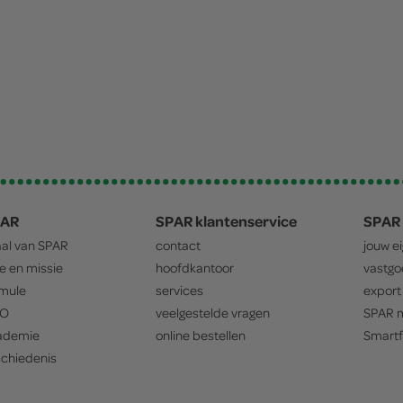
PAR
SPAR klantenservice
SPAR 
aal van
SPAR
contact
jouw e
ie en missie
hoofdkantoor
vastg
mule
services
export
O
veelgestelde vragen
SPAR
m
ademie
online bestellen
Smartf
chiedenis