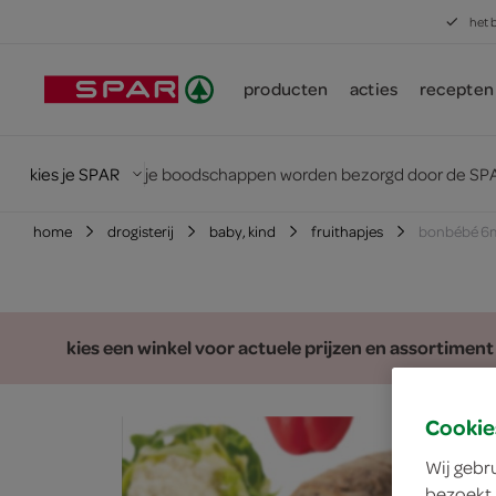
het 
producten
acties
recepten
kies je SPAR
je boodschappen worden bezorgd door de SPA
home
drogisterij
baby, kind
fruithapjes
bonbébé 6m
kies een winkel voor actuele prijzen en assortiment
Cookie
Wij gebr
bezoekt.