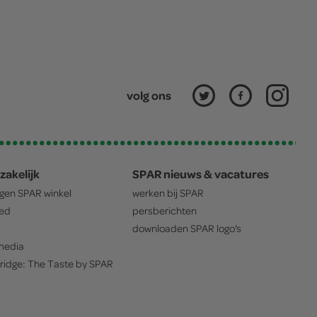
volg ons
zakelijk
SPAR nieuws & vacatures
igen
SPAR
winkel
werken bij
SPAR
oed
persberichten
downloaden
SPAR
logo's
edia
ridge: The Taste by
SPAR