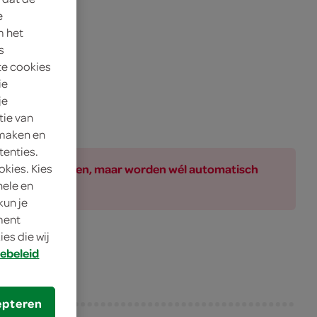
e
m het
s
te cookies
ie
je
tie van
 maken en
tenties.
okies. Kies
ar bij de producten, maar worden wél automatisch
nele en
kun je
oment
es die wij
ebeleid
epteren