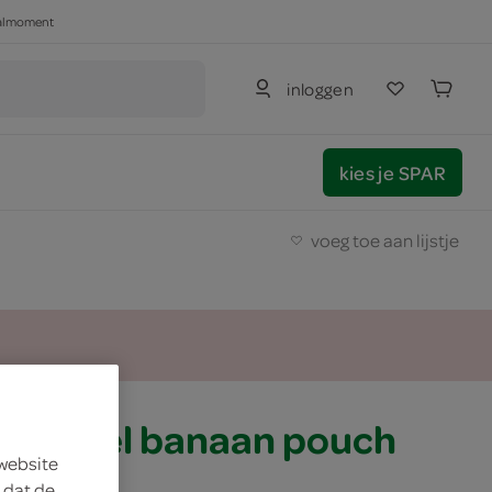
haalmoment
inloggen
kies je SPAR
voeg toe aan lijstje
 wortel banaan pouch
 website
 dat de