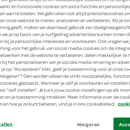
werkt en functionele cookies om extra functies en persoonlijk
1
.
15
ngen aan te bieden. We gebruiken ook altijd prestatiecookies o
van onze website te meten, analyseren en verbeteren. Als je on
ing geeft, maken we daarnaast gebruik van doelgroepgerich
90 Gram
we je op basis van je surfgedrag advertenties kunnen tonen d
en bij je persoonlijke interesses en voorkeuren. Ook vragen we 
in winkelmand
ing voor het gebruik van social media cookies om de integra
netwerken met de website te verbeteren, delen makkelijker te
n bij het personaliseren van je sociale media-ervaring en adver
je op “Accepteren” klikt, geef je toestemming voor al onze co
Let op: aanbiedingen zijn niet zichtba
“Weigeren”? Dan worden alleen de strikt noodzakelijke, functio
verwerkt in de winkelmand.
ecookies geplaatst. Wanneer je zelf je voorkeuren wil instellen 
oor “zelf instellen”. Je kunt jouw cookie-instellingen op elk m
n en je toestemming intrekken. Meer informatie over de cooki
n en hoe je ze kunt beheren, vind je in ons cookiebeleid.
cooki
tellen
Weigeren
Acc