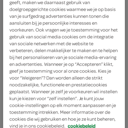
geeft, maken we daarnaast gebruik van
doelgroepgerichte cookies waarmee we je op basis
Bonbébé
van je surfgedrag advertenties kunnen tonen die
aansluiten bij je persoonlijke interesses en
1
.
15
voorkeuren. Ook vragen we je toestemming voor het
gebruik van social media cookies om de integratie
90 Gram
van sociale netwerken met de website te
verbeteren, delen makkelijker te maken en te helpen
bij het personaliseren van je sociale media-ervaring
Let op: aanbiedingen zijn niet zichtbaar bij de
en advertenties. Wanneer je op “Accepteren” klikt,
geef je toestemming voor al onze cookies. Kies je
producten, maar worden wél automatisch
voor “Weigeren”? Dan worden alleen de strikt
verwerkt in de winkelmand.
noodzakelijke, functionele en prestatiecookies
geplaatst. Wanneer je zelf je voorkeuren wil instellen
kun je kiezen voor “zelf instellen”. Je kunt jouw
cookie-instellingen op elk moment aanpassen en je
toestemming intrekken. Meer informatie over de
cookies die wij gebruiken en hoe je ze kunt beheren,
vind je in ons cookiebeleid.
cookiebeleid