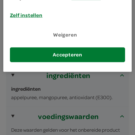
omschrijving
Zelf instellen
Biologische babyvoeding appel, mango voor
baby's vanaf 4 maanden
Weigeren
inhoud en gewicht
Accepteren
90 Gram
ingrediënten
ingrediënten
appelpuree, mangopuree, antioxidant (E300).
voedingswaarden
Deze waarden gelden voor het onbereide product