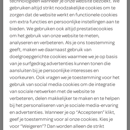
technologieën wanneer je onze website bezoekt. We
Vaseline petro jelly original
gebruiken altijd strikt noodzakelijke cookies om te
zorgen dat de website werkt en functionele cookies
100 Milliliter
om extra functies en persoonlijke instellingen aan te
bieden. We gebruiken ook altijd prestatiecookies
kies je SPAR
om het gebruik van onze website te meten,
3.
99
analyseren en verbeteren. Als je ons toestemming
geeft, maken we daarnaast gebruik van
doelgroepgerichte cookies waarmee we je op basis
Dove voedende gel
van je surfgedrag advertenties kunnen tonen die
150 Milliliter
aansluiten bij je persoonlijke interesses en
voorkeuren. Ook vragen we je toestemming voor het
gebruik van social media cookies om de integratie
kies je SPAR
4.
79
van sociale netwerken met de website te
verbeteren, delen makkelijker te maken en te helpen
bij het personaliseren van je sociale media-ervaring
en advertenties. Wanneer je op “Accepteren” klikt,
Nivea bodymilk verzorgend
geef je toestemming voor al onze cookies. Kies je
250 Milliliter
voor “Weigeren”? Dan worden alleen de strikt