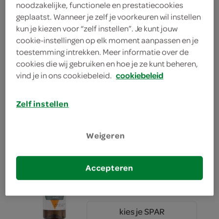
noodzakelijke, functionele en prestatiecookies
geplaatst. Wanneer je zelf je voorkeuren wil instellen
kies je SPAR
8.
99
kun je kiezen voor “zelf instellen”. Je kunt jouw
cookie-instellingen op elk moment aanpassen en je
toestemming intrekken. Meer informatie over de
cookies die wij gebruiken en hoe je ze kunt beheren,
Dove Dove Body Lotion
vind je in ons cookiebeleid.
cookiebeleid
Essential
250 Milliliter
Zelf instellen
kies je SPAR
8.
59
Weigeren
Lokaal Amandelolie 1220 cc
Accepteren
1 Stuks
kies je SPAR
0.
00