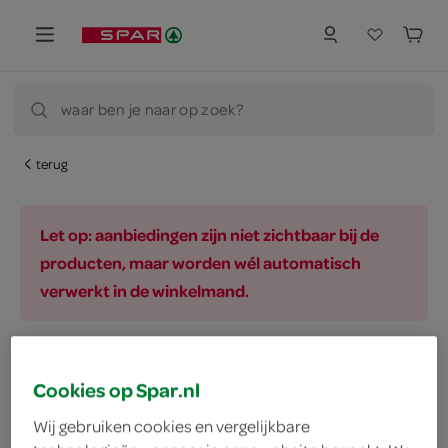
waar ben je naar op zoek?
terug
Let op: aanbiedingen zijn niet zichtbaar bij de
producten, maar worden wél automatisch
verwerkt in de winkelmand.
vegetarisch 
biologisch 
filter
Cookies op Spar.nl
Wij gebruiken cookies en vergelijkbare