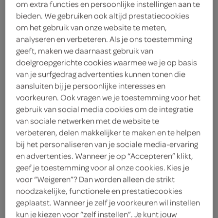
om extra functies en persoonlijke instellingen aan te
vegetarisch 
biologisch 
filter (2)
bieden. We gebruiken ook altijd prestatiecookies
om het gebruik van onze website te meten,
analyseren en verbeteren. Als je ons toestemming
geeft, maken we daarnaast gebruik van
Happysoaps kids shampoo en
doelgroepgerichte cookies waarmee we je op basis
bodywash aloe vera
van je surfgedrag advertenties kunnen tonen die
80 Gram
aansluiten bij je persoonlijke interesses en
voorkeuren. Ook vragen we je toestemming voor het
gebruik van social media cookies om de integratie
kies je SPAR
9.
79
van sociale netwerken met de website te
verbeteren, delen makkelijker te maken en te helpen
bij het personaliseren van je sociale media-ervaring
en advertenties. Wanneer je op “Accepteren” klikt,
Happysoaps shaving bar aloë
geef je toestemming voor al onze cookies. Kies je
vera
voor “Weigeren”? Dan worden alleen de strikt
80 Gram
noodzakelijke, functionele en prestatiecookies
geplaatst. Wanneer je zelf je voorkeuren wil instellen
kies je SPAR
9.
kun je kiezen voor “zelf instellen”. Je kunt jouw
59