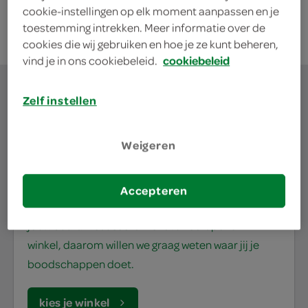
cookie-instellingen op elk moment aanpassen en je
toestemming intrekken. Meer informatie over de
cookies die wij gebruiken en hoe je ze kunt beheren,
vind je in ons cookiebeleid.
cookiebeleid
Zelf instellen
waar doe jij je
Weigeren
boodschappen?
Accepteren
Je bestelt de boodschappen bij de lokale SPAR in
jouw buurt. Het assortiment varieert per SPAR
winkel, daarom willen we graag weten waar jij je
boodschappen doet.
kies je winkel