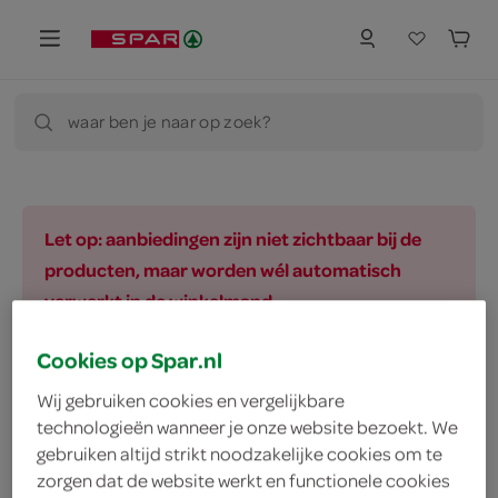
waar ben je naar op zoek?
Let op: aanbiedingen zijn niet zichtbaar bij de
producten, maar worden wél automatisch
verwerkt in de winkelmand.
Cookies op Spar.nl
Wij gebruiken cookies en vergelijkbare
baby, kind
geneesmiddelen
gezondhe
technologieën wanneer je onze website bezoekt. We
gebruiken altijd strikt noodzakelijke cookies om te
zorgen dat de website werkt en functionele cookies