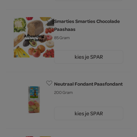
Smarties Smarties Chocolade
Paashaas
85 Gram
kies je SPAR
3.
19
Neutraal Fondant Paasfondant
200 Gram
kies je SPAR
2.
99