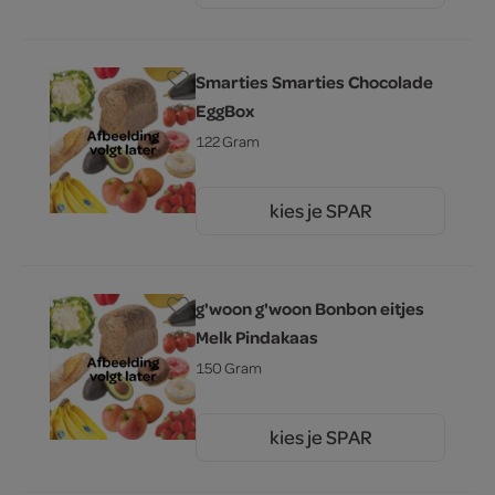
Smarties Smarties Chocolade
EggBox
122 Gram
kies je SPAR
4.
99
g'woon g'woon Bonbon eitjes
Melk Pindakaas
150 Gram
kies je SPAR
3.
99