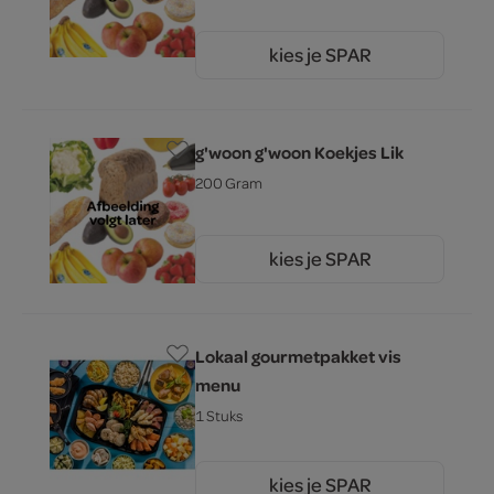
kies je SPAR
1.
99
g'woon g'woon Koekjes Lik
200 Gram
kies je SPAR
1.
99
Lokaal gourmetpakket vis
menu
1 Stuks
kies je SPAR
00