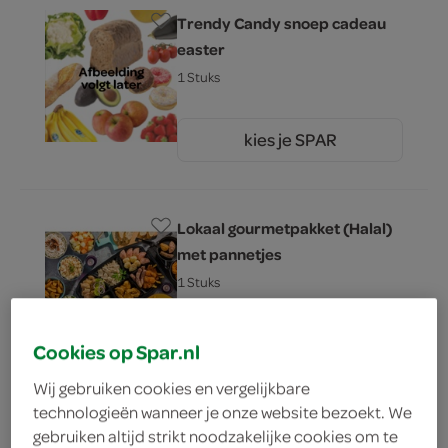
Trendy Candy snoep cadeau
easter
1 Stuks
kies je SPAR
9.
99
Lokaal gourmetpakket (Halal)
met pannetjes
1 Stuks
kies je SPAR
0.
Cookies op Spar.nl
00
Wij gebruiken cookies en vergelijkbare
technologieën wanneer je onze website bezoekt. We
Neutraal Lachhaas
gebruiken altijd strikt noodzakelijke cookies om te