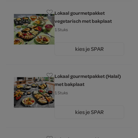
Lokaal gourmetpakket
vegetarisch met bakplaat
1 Stuks
kies je SPAR
0.
00
Lokaal gourmetpakket (Halal)
met bakplaat
1 Stuks
kies je SPAR
0.
00