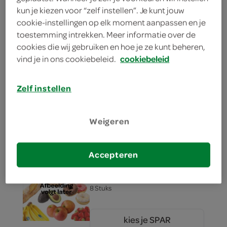
kun je kiezen voor “zelf instellen”. Je kunt jouw
kies je SPAR
0.
00
cookie-instellingen op elk moment aanpassen en je
toestemming intrekken. Meer informatie over de
cookies die wij gebruiken en hoe je ze kunt beheren,
Kit Kat Kit Kat Chocoladereep
vind je in ons cookiebeleid.
cookiebeleid
EggBox 8 Stuks
120 Gram
Zelf instellen
kies je SPAR
4.
99
Weigeren
Accepteren
Lindt Lindt Chocolade Gold
Bunny Double Milk
8 Stuks
kies je SPAR
4.
99