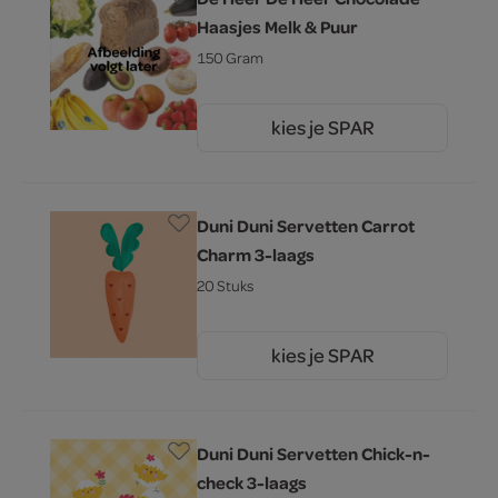
Haasjes Melk & Puur
150 Gram
kies je SPAR
3.
49
Duni Duni Servetten Carrot
Charm 3-laags
20 Stuks
kies je SPAR
3.
29
Duni Duni Servetten Chick-n-
check 3-laags