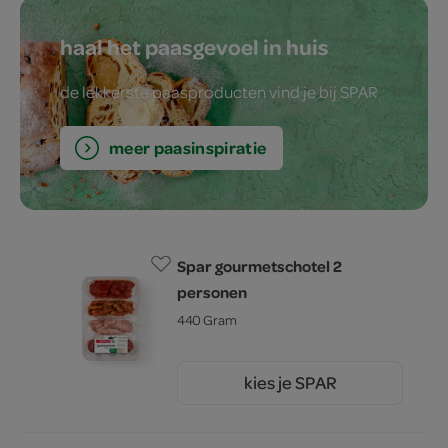
haal het paasgevoel in huis
de lekkerste paasproducten vind je bij SPAR
meer paasinspiratie
Spar gourmetschotel 2
personen
440 Gram
kies je SPAR
11.
19