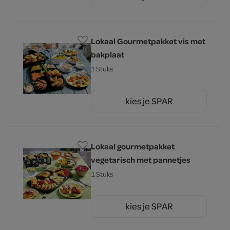
0.
Lokaal Gourmetpakket vis met
bakplaat
1 Stuks
kies je SPAR
0.
00
Lokaal gourmetpakket
vegetarisch met pannetjes
1 Stuks
kies je SPAR
0.
00