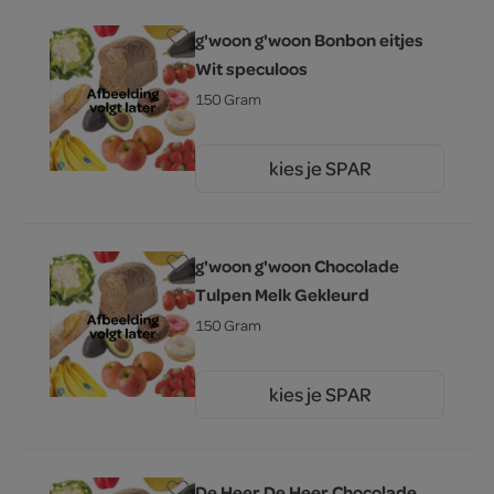
g'woon g'woon Bonbon eitjes
Wit speculoos
150 Gram
kies je SPAR
3.
99
g'woon g'woon Chocolade
Tulpen Melk Gekleurd
150 Gram
kies je SPAR
3.
99
De Heer De Heer Chocolade