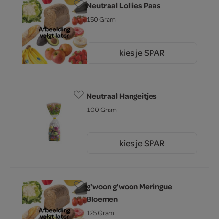
Neutraal Lollies Paas
150 Gram
kies je SPAR
2.
39
Neutraal Hangeitjes
100 Gram
kies je SPAR
2.
35
g'woon g'woon Meringue
Bloemen
125 Gram