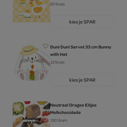
20 Stuks
kies je SPAR
3.
29
Duni Duni Servet 33 cm Bunny
with Hat
12 Stuks
kies je SPAR
3.
29
Neutraal Dragee Eitjes
Melkchocolade
150 Gram