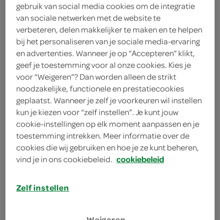
gebruik van social media cookies om de integratie
van sociale netwerken met de website te
verbeteren, delen makkelijker te maken en te helpen
kies je SPAR
2.
65
bij het personaliseren van je sociale media-ervaring
en advertenties. Wanneer je op “Accepteren” klikt,
geef je toestemming voor al onze cookies. Kies je
Hero cassis
voor “Weigeren”? Dan worden alleen de strikt
noodzakelijke, functionele en prestatiecookies
500 Milliliter
geplaatst. Wanneer je zelf je voorkeuren wil instellen
kun je kiezen voor “zelf instellen”. Je kunt jouw
kies je SPAR
1.
75
cookie-instellingen op elk moment aanpassen en je
toestemming intrekken. Meer informatie over de
cookies die wij gebruiken en hoe je ze kunt beheren,
vind je in ons cookiebeleid.
cookiebeleid
Hero cassis zero
250 Milliliter
Zelf instellen
kies je SPAR
0.
99
Weigeren