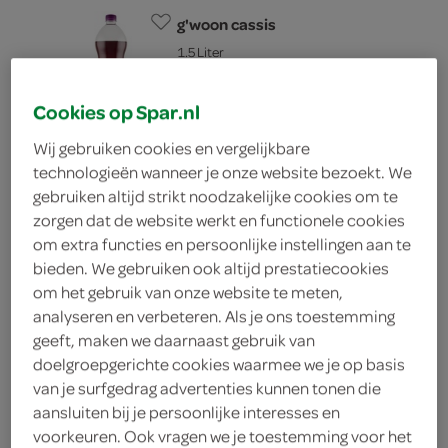
g'woon cassis
1.5 Liter
Cookies op Spar.nl
kies je SPAR
1.
69
Wij gebruiken cookies en vergelijkbare
technologieën wanneer je onze website bezoekt. We
gebruiken altijd strikt noodzakelijke cookies om te
Hero cassis
zorgen dat de website werkt en functionele cookies
1.25 Liter
om extra functies en persoonlijke instellingen aan te
bieden. We gebruiken ook altijd prestatiecookies
om het gebruik van onze website te meten,
kies je SPAR
2.
99
analyseren en verbeteren. Als je ons toestemming
geeft, maken we daarnaast gebruik van
doelgroepgerichte cookies waarmee we je op basis
van je surfgedrag advertenties kunnen tonen die
g'woon cassis 6-pack blik 250
aansluiten bij je persoonlijke interesses en
ml
voorkeuren. Ook vragen we je toestemming voor het
1.5 Liter