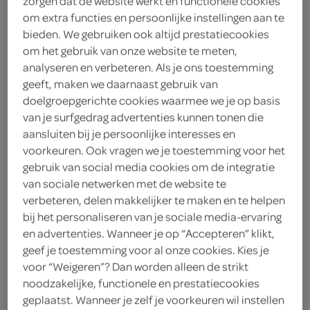
zorgen dat de website werkt en functionele cookies
om extra functies en persoonlijke instellingen aan te
bieden. We gebruiken ook altijd prestatiecookies
energydrinks
frisdrank
koffie
om het gebruik van onze website te meten,
analyseren en verbeteren. Als je ons toestemming
geeft, maken we daarnaast gebruik van
doelgroepgerichte cookies waarmee we je op basis
vegetarisch 
biologisch 
filter (2)
van je surfgedrag advertenties kunnen tonen die
aansluiten bij je persoonlijke interesses en
voorkeuren. Ook vragen we je toestemming voor het
gebruik van social media cookies om de integratie
XXL Nutrition energy drink
van sociale netwerken met de website te
energize
verbeteren, delen makkelijker te maken en te helpen
330 Milliliter
bij het personaliseren van je sociale media-ervaring
en advertenties. Wanneer je op “Accepteren” klikt,
geef je toestemming voor al onze cookies. Kies je
kies je SPAR
0.
99
voor “Weigeren”? Dan worden alleen de strikt
noodzakelijke, functionele en prestatiecookies
geplaatst. Wanneer je zelf je voorkeuren wil instellen