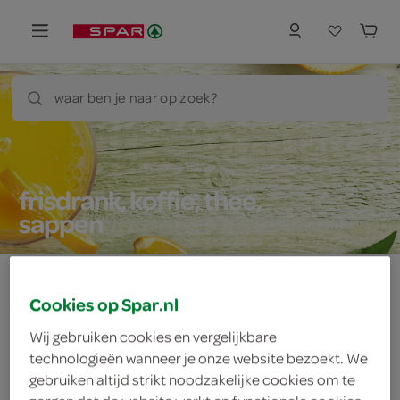
waar ben je naar op zoek?
frisdrank, koffie, thee,
sappen
Cookies op Spar.nl
Let op: aanbiedingen zijn niet zichtbaar bij de
Wij gebruiken cookies en vergelijkbare
producten, maar worden wél automatisch
technologieën wanneer je onze website bezoekt. We
verwerkt in de winkelmand.
gebruiken altijd strikt noodzakelijke cookies om te