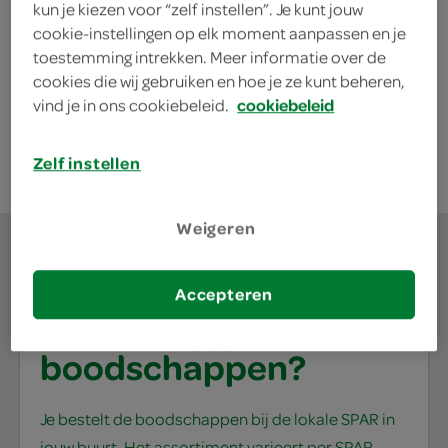
kun je kiezen voor “zelf instellen”. Je kunt jouw
XXL Nutrition shaker
cookie-instellingen op elk moment aanpassen en je
1 Stuks
toestemming intrekken. Meer informatie over de
cookies die wij gebruiken en hoe je ze kunt beheren,
vind je in ons cookiebeleid.
cookiebeleid
kies je SPAR
3.
99
Zelf instellen
Weigeren
Accepteren
waar doe jij je
boodschappen?
Je bestelt de boodschappen bij de lokale SPAR in
jouw buurt. Het assortiment varieert per SPAR