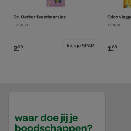
Dr. Oetker feestkaarsjes
Edco vlagge
12 Stuks
1 Stuks
kies je SPAR
2.
1.
09
89
waar doe jij je
boodschappen?