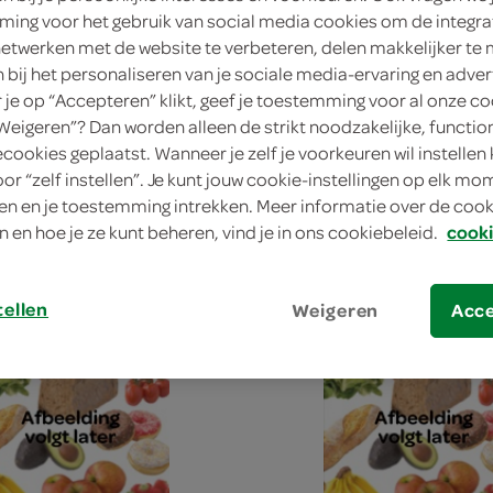
ing voor het gebruik van social media cookies om de integra
netwerken met de website te verbeteren, delen makkelijker te
n bij het personaliseren van je sociale media-ervaring en adver
je op “Accepteren” klikt, geef je toestemming voor al onze co
“Weigeren”? Dan worden alleen de strikt noodzakelijke, functio
papier
Depa bierglas
ecookies geplaatst. Wanneer je zelf je voorkeuren wil instellen 
12 Stuks
oor “zelf instellen”. Je kunt jouw cookie-instellingen op elk m
n en je toestemming intrekken. Meer informatie over de cooki
n en hoe je ze kunt beheren, vind je in ons cookiebeleid.
cooki
kies je SPAR
kie
1.
35
tellen
Weigeren
Acc