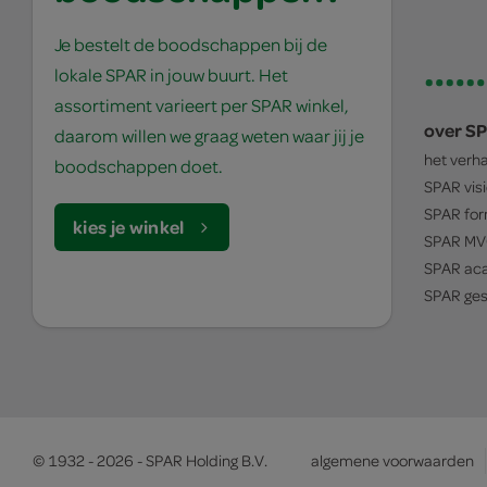
Je bestelt de boodschappen bij de
lokale SPAR in jouw buurt. Het
assortiment varieert per SPAR winkel,
over S
daarom willen we graag weten waar jij je
het verh
boodschappen doet.
SPAR
vis
SPAR
for
kies je winkel
SPAR
MV
SPAR
ac
SPAR
ges
© 1932 - 2026 - SPAR Holding B.V.
algemene voorwaarden