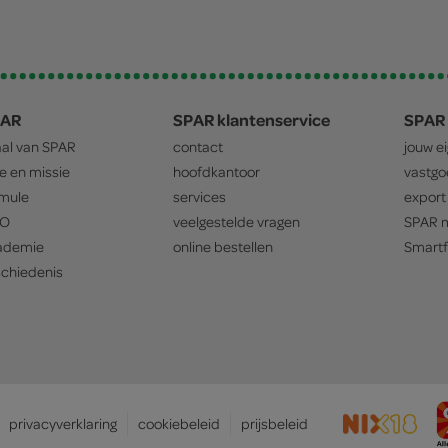
PAR
SPAR klantenservice
SPAR 
aal van
SPAR
contact
jouw e
ie en missie
hoofdkantoor
vastg
mule
services
export
O
veelgestelde vragen
SPAR
m
ademie
online bestellen
Smartf
chiedenis
privacyverklaring
cookiebeleid
prijsbeleid