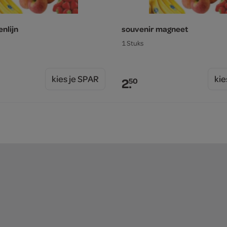
nlijn
souvenir magneet
1 Stuks
kies je SPAR
kie
2.
50