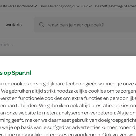
beste vers assortiment
snelle levering door jouw SPAR
kies zelf je bezorg- of af
winkels
waar ben je naar op zoek?
rtikelen
ducten, maar worden wél automatisch verwerkt in de winkelm
s op Spar.nl
uiken cookies en vergelijkbare technologieën wanneer je onze
 We gebruiken altijd strikt noodzakelijke cookies om te zorgen
werkt en functionele cookies om extra functies en persoonlijk
ngen aan te bieden. We gebruiken ook altijd prestatiecookies o
van onze website te meten, analyseren en verbeteren. Als je on
ing geeft, maken we daarnaast gebruik van doelgroepgerich
we je op basis van je surfgedrag advertenties kunnen tonen d
en bij je persoonlijke interesses en voorkeuren. Ook vragen we 