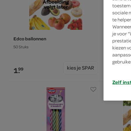
toestemm
sociale 
te helpe
Wanneer 
je voor 
Edco ballonnen
Duni inpak
prestati
50 Stuks
1 Stuks
kiezen v
aanpasse
gebruike
kies je SPAR
1.
1.
99
49
Zelf ins