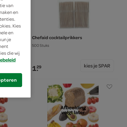
tie van
 maken en
tenties.
okies. Kies
nele en
Chefaid cocktailprikkers
kun je
500 Stuks
oment
es die wij
ebeleid
s je SPAR
kies je SPAR
1.
29
epteren