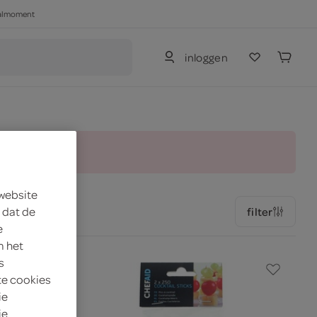
haalmoment
inloggen
and.
 website
 dat de
filter
e
m het
s
te cookies
ie
je