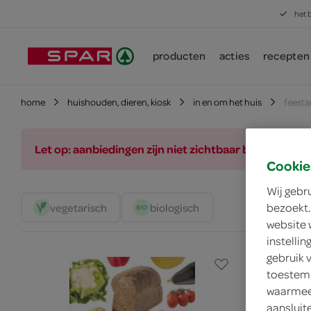
het 
producten
acties
recepten
home
huishouden, dieren, kiosk
in en om het huis
feesta
Let op: aanbiedingen zijn niet zichtbaar bij de pro
Cookie
Wij gebr
bezoekt.
vegetarisch 
biologisch 
website 
instelli
gebruik 
toestemm
waarmee 
aansluit