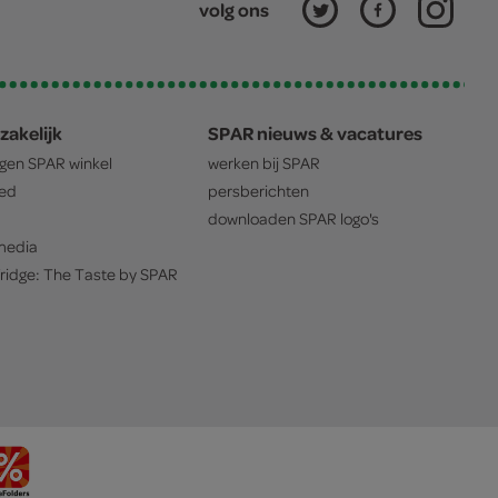
volg ons
zakelijk
SPAR nieuws & vacatures
igen
SPAR
winkel
werken bij
SPAR
oed
persberichten
downloaden
SPAR
logo's
edia
ridge: The Taste by
SPAR