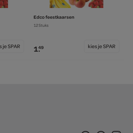
Edco feestkaarsen
12 Stuks
s je SPAR
kies je SPAR
1.
49