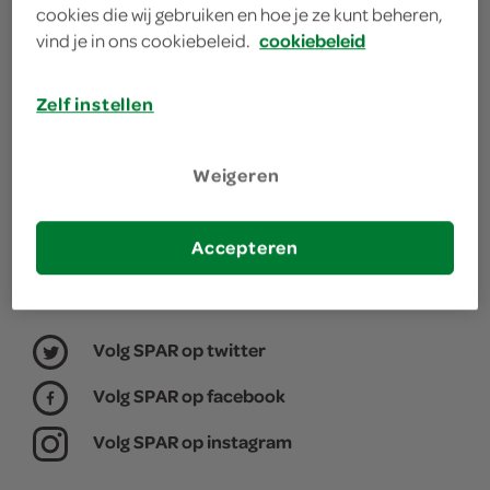
cookies die wij gebruiken en hoe je ze kunt beheren,
winkel, daarom willen we graag weten waar jij je
vind je in ons cookiebeleid.
cookiebeleid
boodschappen doet.
Zelf instellen
kies je winkel
Weigeren
Accepteren
Volg SPAR op twitter
Volg SPAR op facebook
Volg SPAR op instagram