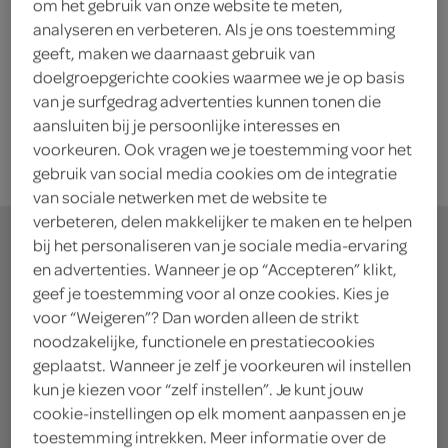
Dulcolax bisacodyl 5mg
om het gebruik van onze website te meten,
analyseren en verbeteren. Als je ons toestemming
60 Stuks
geeft, maken we daarnaast gebruik van
doelgroepgerichte cookies waarmee we je op basis
kies je SPAR
van je surfgedrag advertenties kunnen tonen die
9.
49
aansluiten bij je persoonlijke interesses en
voorkeuren. Ook vragen we je toestemming voor het
gebruik van social media cookies om de integratie
van sociale netwerken met de website te
verbeteren, delen makkelijker te maken en te helpen
bij het personaliseren van je sociale media-ervaring
en advertenties. Wanneer je op “Accepteren” klikt,
geef je toestemming voor al onze cookies. Kies je
waar doe jij je
voor “Weigeren”? Dan worden alleen de strikt
noodzakelijke, functionele en prestatiecookies
boodschappen?
geplaatst. Wanneer je zelf je voorkeuren wil instellen
kun je kiezen voor “zelf instellen”. Je kunt jouw
Je bestelt de boodschappen bij de lokale SPAR in
cookie-instellingen op elk moment aanpassen en je
toestemming intrekken. Meer informatie over de
jouw buurt. Het assortiment varieert per SPAR