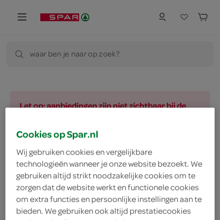
waar ben je naar op zoek?
Let op: aanbiedingen zijn niet zichtbaar bij de
producten, maar worden wél automatisch
verwerkt in de winkelmand.
Cookies op Spar.nl
Wij gebruiken cookies en vergelijkbare
technologieën wanneer je onze website bezoekt. We
vegetarisch 
biologisch 
filter (2)
gebruiken altijd strikt noodzakelijke cookies om te
zorgen dat de website werkt en functionele cookies
om extra functies en persoonlijke instellingen aan te
bieden. We gebruiken ook altijd prestatiecookies