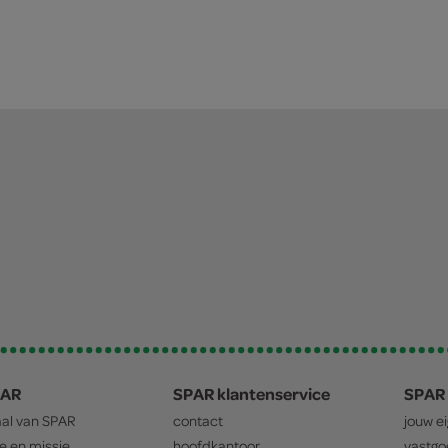
PAR
SPAR klantenservice
SPAR 
aal van
SPAR
contact
jouw e
ie en missie
hoofdkantoor
vastg