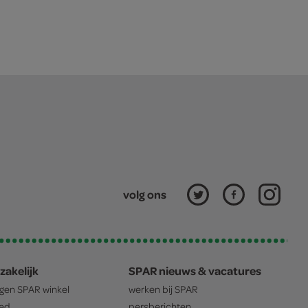
volg ons
zakelijk
SPAR nieuws & vacatures
igen
SPAR
winkel
werken bij
SPAR
oed
persberichten