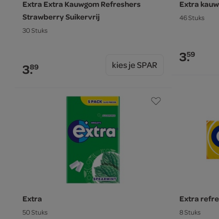
Extra Extra Kauwgom Refreshers
Extra kauw
Strawberry Suikervrij
46 Stuks
30 Stuks
3.
59
kies je SPAR
3.
89
Extra
Extra refre
50 Stuks
8 Stuks