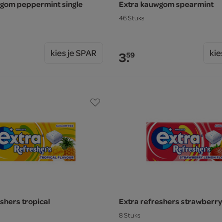
gom peppermint single
Extra kauwgom spearmint
46 Stuks
kies je SPAR
kie
3.
59
shers tropical
Extra refreshers strawberr
8 Stuks