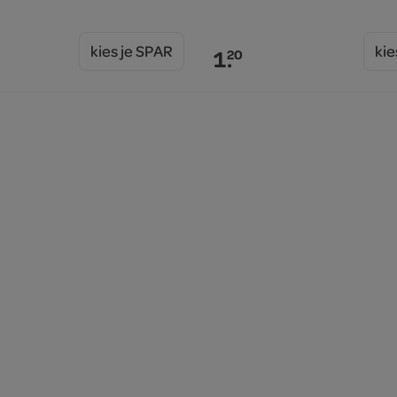
kies je SPAR
kie
1.
20