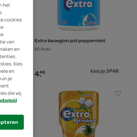
m het
s
te cookies
ie
je
nt
Extra kauwgom pot peppermint
tie van
 maken en
60 Stuks
tenties.
okies. Kies
s je SPAR
kies je SPAR
nele en
4.
49
kun je
oment
es die wij
ebeleid
epteren