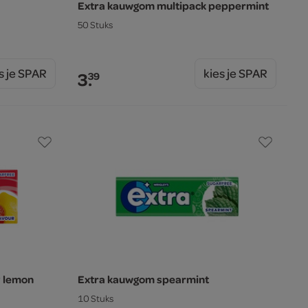
Extra kauwgom multipack peppermint
50 Stuks
s je SPAR
kies je SPAR
3.
39
y lemon
Extra kauwgom spearmint
10 Stuks