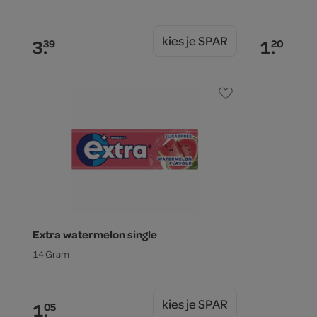
kies je SPAR
3.
1.
39
20
Extra watermelon single
14 Gram
kies je SPAR
1.
05