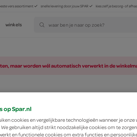
beste vers assortiment
snelle levering door jouw SPAR
kies zelf je bezorg- of af
winkels
waar ben je naar op zoek?
ducten, maar worden wél automatisch verwerkt in de winkelm
s op Spar.nl
uiken cookies en vergelijkbare technologieën wanneer je onze
 We gebruiken altijd strikt noodzakelijke cookies om te zorgen
werkt en functionele cookies om extra functies en persoonlijk