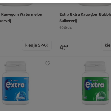
ra Kauwgom Watermelon
Extra Extra Kauwgom Bubbl
kervrij
Suikervrij
60 Stuks
kies je SPAR
kie
4.
49