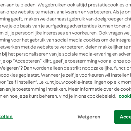
ngen aan te bieden. We gebruiken ook altijd prestatiecookies o
van onze website te meten, analyseren en verbeteren. Als je on
ing geeft, maken we daarnaast gebruik van doelgroepgerich
we je op basis van je surfgedrag advertenties kunnen tonen d
en bij je persoonlijke interesses en voorkeuren. Ook vragen we 
wgom peppermint
Extra kauwgom pot spearmi
ing voor het gebruik van social media cookies om de integra
netwerken met de website te verbeteren, delen makkelijker te
60 Stuks
n bij het personaliseren van je sociale media-ervaring en adver
je op “Accepteren” klikt, geef je toestemming voor al onze co
kies je SPAR
kie
“Weigeren”? Dan worden alleen de strikt noodzakelijke, functio
4.
49
ecookies geplaatst. Wanneer je zelf je voorkeuren wil instellen 
oor “zelf instellen”. Je kunt jouw cookie-instellingen op elk m
n en je toestemming intrekken. Meer informatie over de cooki
n en hoe je ze kunt beheren, vind je in ons cookiebeleid.
cooki
tellen
Weigeren
Acc