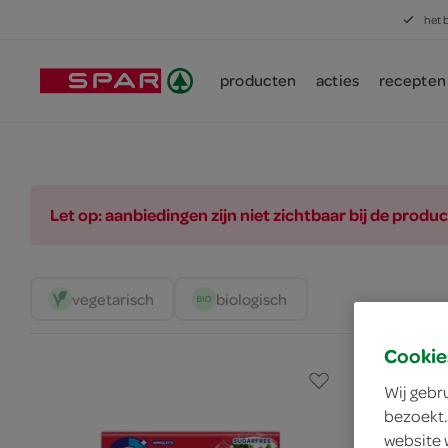
het 
producten
acties
recepten
Let op: aanbiedingen zijn niet zichtbaar bij de pro
vegetarisch 
biologisch 
Cookie
Wij gebr
bezoekt.
website 