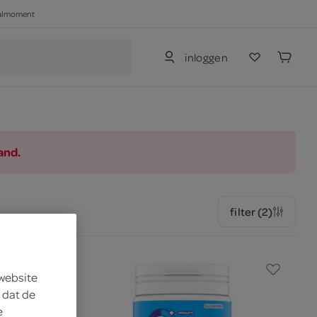
haalmoment
inloggen
and.
filter (2)
 website
 dat de
e