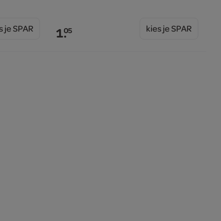
s je SPAR
kies je SPAR
1.
05