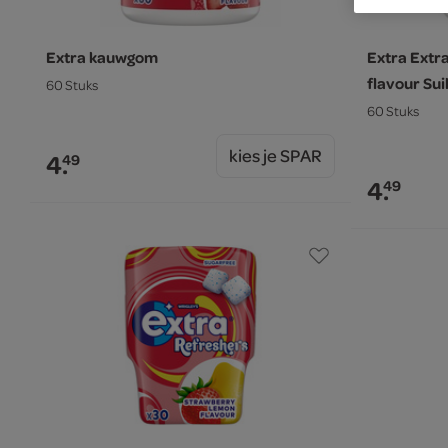
Extra kauwgom
Extra Ext
flavour Sui
60 Stuks
60 Stuks
kies je SPAR
4.
49
4.
49