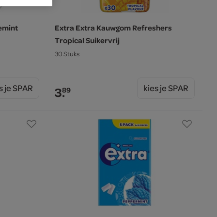
emint
Extra Extra Kauwgom Refreshers
Tropical Suikervrij
30 Stuks
s je SPAR
kies je SPAR
3.
89