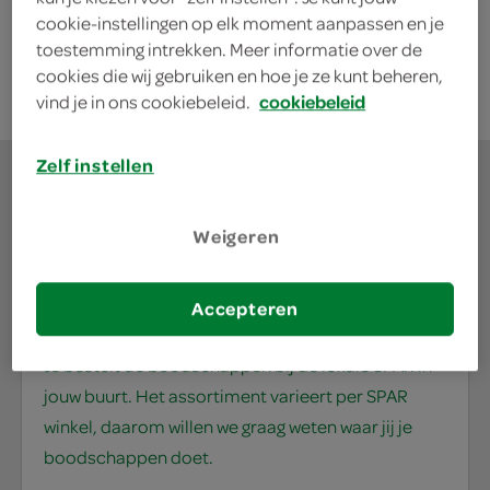
cookie-instellingen op elk moment aanpassen en je
kies je SPAR
6.
49
toestemming intrekken. Meer informatie over de
cookies die wij gebruiken en hoe je ze kunt beheren,
vind je in ons cookiebeleid.
cookiebeleid
Zelf instellen
Weigeren
waar doe jij je
boodschappen?
Accepteren
Je bestelt de boodschappen bij de lokale SPAR in
jouw buurt. Het assortiment varieert per SPAR
winkel, daarom willen we graag weten waar jij je
boodschappen doet.