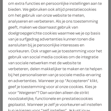
Food by Four draadjesvlees
om extra functies en persoonlijke instellingen aan te
300 Gram
bieden. We gebruiken ook altijd prestatiecookies
om het gebruik van onze website te meten,
analyseren en verbeteren. Als je ons toestemming
kies je SPAR
6.
49
geeft, maken we daarnaast gebruik van
doelgroepgerichte cookies waarmee we je op basis
van je surfgedrag advertenties kunnen tonen die
aansluiten bij je persoonlijke interesses en
Food by Four hachee met ui
voorkeuren. Ook vragen we je toestemming voor het
300 Gram
gebruik van social media cookies om de integratie
van sociale netwerken met de website te
verbeteren, delen makkelijker te maken en te helpen
kies je SPAR
6.
49
bij het personaliseren van je sociale media-ervaring
en advertenties. Wanneer je op “Accepteren” klikt,
geef je toestemming voor al onze cookies. Kies je
voor “Weigeren”? Dan worden alleen de strikt
Food by Four sukadelapje
noodzakelijke, functionele en prestatiecookies
300 Gram
geplaatst. Wanneer je zelf je voorkeuren wil instellen
kun je kiezen voor “zelf instellen”. Je kunt jouw