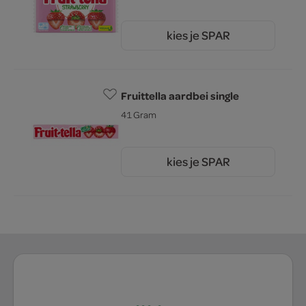
kies je SPAR
2.
79
Fruittella aardbei single
41 Gram
kies je SPAR
0.
53