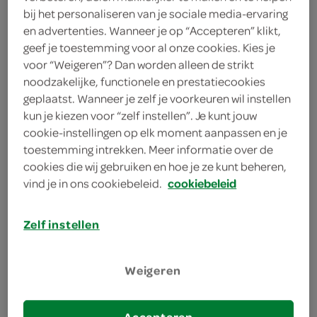
bij het personaliseren van je sociale media-ervaring
kies je SPAR
7.
59
en advertenties. Wanneer je op “Accepteren” klikt,
geef je toestemming voor al onze cookies. Kies je
voor “Weigeren”? Dan worden alleen de strikt
Fruittella fruity mix vegan
noodzakelijke, functionele en prestatiecookies
geplaatst. Wanneer je zelf je voorkeuren wil instellen
370 Gram
kun je kiezen voor “zelf instellen”. Je kunt jouw
cookie-instellingen op elk moment aanpassen en je
kies je SPAR
5.
toestemming intrekken. Meer informatie over de
99
cookies die wij gebruiken en hoe je ze kunt beheren,
vind je in ons cookiebeleid.
cookiebeleid
Fruittella garden fruits
Zelf instellen
4 Stuks
Weigeren
kies je SPAR
2.
79