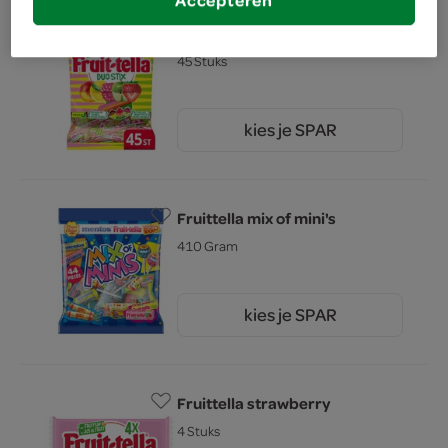
Accepteren
Fruittella fruittella
45 Stuks
kies je SPAR
5.
49
Fruittella mix of mini's
410 Gram
kies je SPAR
5.
49
Fruittella strawberry
4 Stuks