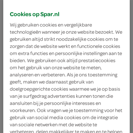
Fruittella dummy
132 Gram
Cookies op Spar.nl
Wij gebruiken cookies en vergelijkbare
kies je SPAR
3.
09
technologieën wanneer je onze website bezoekt. We
gebruiken altijd strikt noodzakelijke cookies om te
zorgen dat de website werkt en functionele cookies
om extra functies en persoonlijke instellingen aan te
Fruittella fruittella
bieden. We gebruiken ook altijd prestatiecookies
400 Gram
om het gebruik van onze website te meten,
analyseren en verbeteren. Als je ons toestemming
geeft, maken we daarnaast gebruik van
kies je SPAR
6.
59
doelgroepgerichte cookies waarmee we je op basis
van je surfgedrag advertenties kunnen tonen die
aansluiten bij je persoonlijke interesses en
voorkeuren. Ook vragen we je toestemming voor het
Fruittella fruittella
gebruik van social media cookies om de integratie
487 Gram
van sociale netwerken met de website te
verbeteren, delen makkelijker te maken en te helpen