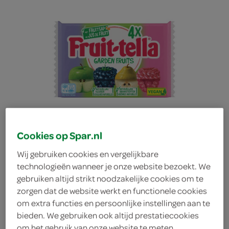
Cookies op Spar.nl
Wij gebruiken cookies en vergelijkbare
technologieën wanneer je onze website bezoekt. We
gebruiken altijd strikt noodzakelijke cookies om te
zorgen dat de website werkt en functionele cookies
Fruittella garden fruits
om extra functies en persoonlijke instellingen aan te
bieden. We gebruiken ook altijd prestatiecookies
Fruittella
om het gebruik van onze website te meten,