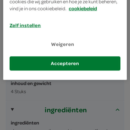
cookies die wij gebruiken en hoe je ze kunt beheren,
vind je in ons cookiebeleid.
cookiebeleid
Zelf instellen
omschrijving
Weigeren
Gesorteerde bonbons in de smaken appel,
Accepteren
peer, framboos en braam.
inhoud en gewicht
4 Stuks
ingrediënten
ingrediënten