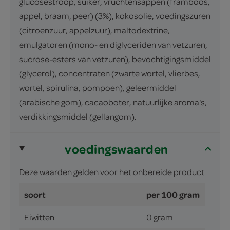
glucosestroop, suiker, vruchtensappen (framboos,
appel, braam, peer) (3%), kokosolie, voedingszuren
(citroenzuur, appelzuur), maltodextrine,
emulgatoren (mono- en diglyceriden van vetzuren,
sucrose-esters van vetzuren), bevochtigingsmiddel
(glycerol), concentraten (zwarte wortel, vlierbes,
wortel, spirulina, pompoen), geleermiddel
(arabische gom), cacaoboter, natuurlijke aroma's,
verdikkingsmiddel (gellangom).
voedingswaarden
Deze waarden gelden voor het onbereide product
soort
per 100 gram
Eiwitten
0 gram