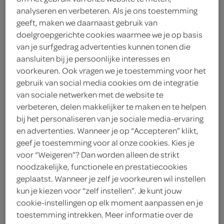
analyseren en verbeteren. Als je ons toestemming
2
.
79
geeft, maken we daarnaast gebruik van
doelgroepgerichte cookies waarmee we je op basis
4 Stuks
van je surfgedrag advertenties kunnen tonen die
aansluiten bij je persoonlijke interesses en
voorkeuren. Ook vragen we je toestemming voor het
Let op: aanbiedingen zijn niet zichtbaar bij de
gebruik van social media cookies om de integratie
van sociale netwerken met de website te
producten, maar worden wél automatisch
verbeteren, delen makkelijker te maken en te helpen
verwerkt in de winkelmand.
bij het personaliseren van je sociale media-ervaring
en advertenties. Wanneer je op “Accepteren” klikt,
geef je toestemming voor al onze cookies. Kies je
zachte fruitsnoepjes met natuurlijke smaken voor
voor “Weigeren”? Dan worden alleen de strikt
een vrolijk zoet moment
noodzakelijke, functionele en prestatiecookies
geplaatst. Wanneer je zelf je voorkeuren wil instellen
vegan
kun je kiezen voor “zelf instellen”. Je kunt jouw
natuurlijke kleurstoffen
cookie-instellingen op elk moment aanpassen en je
natuurlijke smaakstoffen
toestemming intrekken. Meer informatie over de