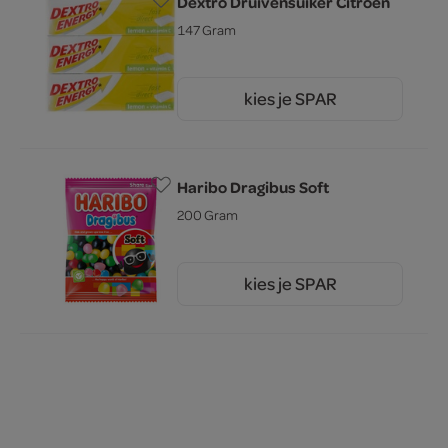
Dextro Druivensuiker Citroen
147 Gram
kies je SPAR
2.
69
Haribo Dragibus Soft
200 Gram
kies je SPAR
1.
69