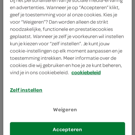
bij het personaliseren van je sociale media-ervaring
kies je SPAR
en advertenties. Wanneer je op “Accepteren” klikt,
5.
49
geef je toestemming voor al onze cookies. Kies je
voor “Weigeren”? Dan worden alleen de strikt
noodzakelijke, functionele en prestatiecookies
Hertog ijs pecan karamel
geplaatst. Wanneer je zelf je voorkeuren wil instellen
vanille
kun je kiezen voor “zelf instellen”. Je kunt jouw
825 Milliliter
cookie-instellingen op elk moment aanpassen en je
toestemming intrekken. Meer informatie over de
cookies die wij gebruiken en hoe je ze kunt beheren,
kies je SPAR
5.
99
vind je in ons cookiebeleid.
cookiebeleid
Zelf instellen
Hertog ijs aardbeien meringue
825 Gram
Weigeren
kies je SPAR
5.
99
Accepteren