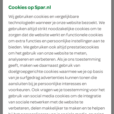
Hertog Ijs slagroomijs
Cookies op Spar.nl
900 Milliliter
Wij gebruiken cookies en vergelijkbare
technologieën wanneer je onze website bezoekt. We
kies je SPAR
5.
39
gebruiken altijd strikt noodzakelijke cookies om te
zorgen dat de website werkt en functionele cookies
om extra functies en persoonlijke instellingen aan te
bieden. We gebruiken ook altijd prestatiecookies
Hertog ijs 3 chocolade
om het gebruik van onze website te meten,
825 Milliliter
analyseren en verbeteren. Als je ons toestemming
geeft, maken we daarnaast gebruik van
doelgroepgerichte cookies waarmee we je op basis
kies je SPAR
6.
59
van je surfgedrag advertenties kunnen tonen die
aansluiten bij je persoonlijke interesses en
voorkeuren. Ook vragen we je toestemming voor het
Hertog Ijs Romig Vanille
gebruik van social media cookies om de integratie
van sociale netwerken met de website te
900 Milliliter
verbeteren, delen makkelijker te maken en te helpen