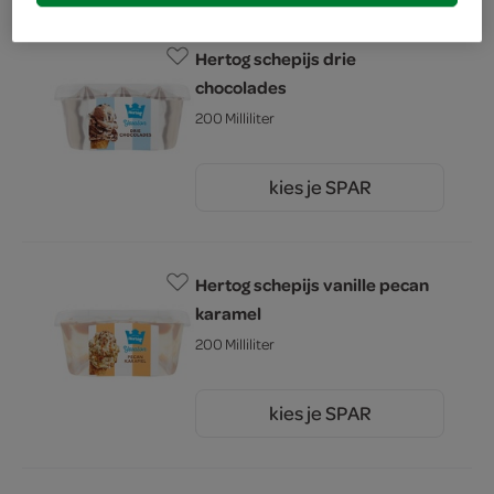
Hertog schepijs drie
chocolades
200 Milliliter
kies je SPAR
2.
25
Hertog schepijs vanille pecan
karamel
200 Milliliter
kies je SPAR
2.
19