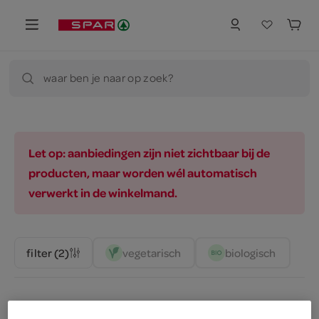
waar ben je naar op zoek?
Let op: aanbiedingen zijn niet zichtbaar bij de
producten, maar worden wél automatisch
verwerkt in de winkelmand.
vegetarisch 
biologisch 
filter (2)