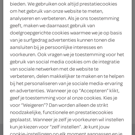
Indomie Instant Noedels Cup
bieden. We gebruiken ook altijd prestatiecookies
60 Gram
om het gebruik van onze website te meten,
analyseren en verbeteren. Als je ons toestemming
geeft, maken we daarnaast gebruik van
kies je SPAR
1.
99
doelgroepgerichte cookies waarmee we je op basis
van je surfgedrag advertenties kunnen tonen die
aansluiten bij je persoonlijke interesses en
voorkeuren. Ook vragen we je toestemming voor het
Indomie Instant noedels Rund
gebruik van social media cookies om de integratie
cup
van sociale netwerken met de website te
58 Gram
verbeteren, delen makkelijker te maken en te helpen
bij het personaliseren van je sociale media-ervaring
en advertenties. Wanneer je op “Accepteren” klikt,
kies je SPAR
1.
79
geef je toestemming voor al onze cookies. Kies je
voor “Weigeren”? Dan worden alleen de strikt
noodzakelijke, functionele en prestatiecookies
geplaatst. Wanneer je zelf je voorkeuren wil instellen
kun je kiezen voor “zelf instellen”. Je kunt jouw
cookie-instellingen op elk moment aanpassen en je