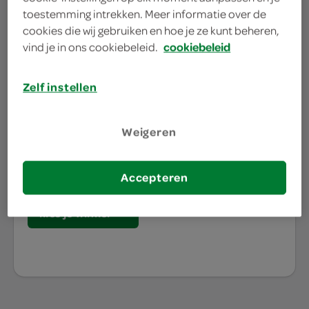
toestemming intrekken. Meer informatie over de
cookies die wij gebruiken en hoe je ze kunt beheren,
waar doe jij je
vind je in ons cookiebeleid.
cookiebeleid
boodschappen?
Zelf instellen
Je bestelt de boodschappen bij de lokale SPAR in
Weigeren
jouw buurt. Het assortiment varieert per SPAR
winkel, daarom willen we graag weten waar jij je
boodschappen doet.
Accepteren
kies je winkel