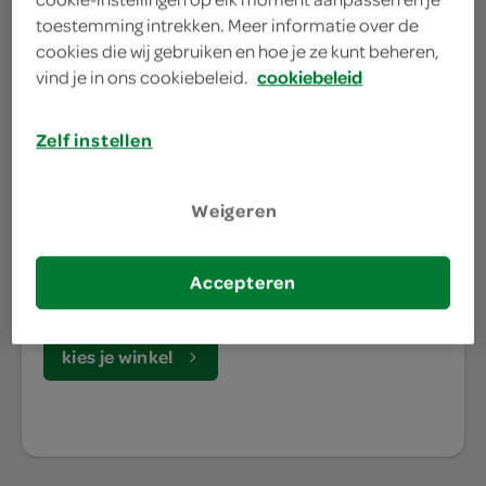
toestemming intrekken. Meer informatie over de
cookies die wij gebruiken en hoe je ze kunt beheren,
vind je in ons cookiebeleid.
cookiebeleid
waar doe jij je
boodschappen?
Zelf instellen
Je bestelt de boodschappen bij de lokale SPAR in
Weigeren
jouw buurt. Het assortiment varieert per SPAR
winkel, daarom willen we graag weten waar jij je
Accepteren
boodschappen doet.
kies je winkel