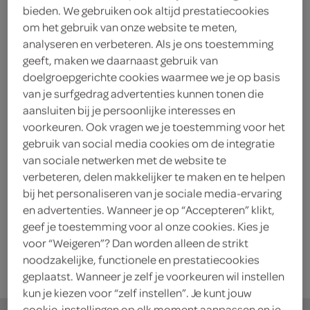
Mousline aardappelpuree
bieden. We gebruiken ook altijd prestatiecookies
naturel
om het gebruik van onze website te meten,
2 Stuks
analyseren en verbeteren. Als je ons toestemming
geeft, maken we daarnaast gebruik van
doelgroepgerichte cookies waarmee we je op basis
kies je SPAR
2.
25
van je surfgedrag advertenties kunnen tonen die
aansluiten bij je persoonlijke interesses en
voorkeuren. Ook vragen we je toestemming voor het
gebruik van social media cookies om de integratie
Mousline aardappelpuree
van sociale netwerken met de website te
chreme fraiche en bieslook
verbeteren, delen makkelijker te maken en te helpen
2 Stuks
bij het personaliseren van je sociale media-ervaring
en advertenties. Wanneer je op “Accepteren” klikt,
kies je SPAR
geef je toestemming voor al onze cookies. Kies je
2.
45
voor “Weigeren”? Dan worden alleen de strikt
noodzakelijke, functionele en prestatiecookies
geplaatst. Wanneer je zelf je voorkeuren wil instellen
kun je kiezen voor “zelf instellen”. Je kunt jouw
cookie-instellingen op elk moment aanpassen en je