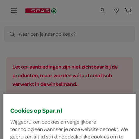
waar ben je naar op zoek?
Let op: aanbiedingen zijn niet zichtbaar bij de
producten, maar worden wél automatisch
verwerkt in de winkelmand.
Cookies op Spar.nl
vegetarisch 
biologisch 
filter (2)
Wij gebruiken cookies en vergelijkbare
technologieën wanneer je onze website bezoekt. We
gebruiken altijd strikt noodzakelijke cookies om te