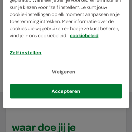
geplaatst. Wanneer je zelf je voorkeuren wil instellen
kies je SPAR
kun je kiezen voor “zelf instellen”. Je kunt jouw
2.
09
cookie-instellingen op elk moment aanpassen en je
toestemming intrekken. Meer informatie over de
cookies die wij gebruiken en hoe je ze kunt beheren,
Rivella cranberry
vind je in ons cookiebeleid.
cookiebeleid
1.5 Liter
Zelf instellen
kies je SPAR
3.
39
Weigeren
Accepteren
waar doe jij je