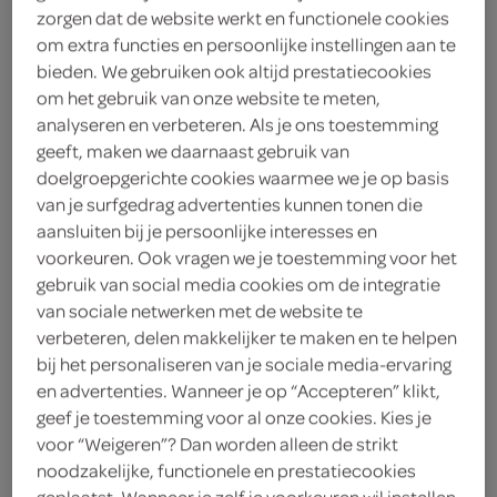
Rivella original
zorgen dat de website werkt en functionele cookies
1 Liter
om extra functies en persoonlijke instellingen aan te
bieden. We gebruiken ook altijd prestatiecookies
om het gebruik van onze website te meten,
kies je SPAR
2.
79
analyseren en verbeteren. Als je ons toestemming
geeft, maken we daarnaast gebruik van
doelgroepgerichte cookies waarmee we je op basis
van je surfgedrag advertenties kunnen tonen die
Rivella original
aansluiten bij je persoonlijke interesses en
1.5 Liter
voorkeuren. Ook vragen we je toestemming voor het
gebruik van social media cookies om de integratie
van sociale netwerken met de website te
kies je SPAR
3.
39
verbeteren, delen makkelijker te maken en te helpen
bij het personaliseren van je sociale media-ervaring
en advertenties. Wanneer je op “Accepteren” klikt,
Rivella original
geef je toestemming voor al onze cookies. Kies je
voor “Weigeren”? Dan worden alleen de strikt
500 Milliliter
noodzakelijke, functionele en prestatiecookies