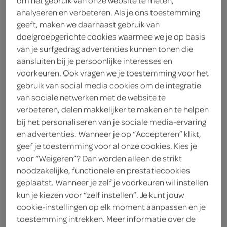
3
.
analyseren en verbeteren. Als je ons toestemming
39
geeft, maken we daarnaast gebruik van
doelgroepgerichte cookies waarmee we je op basis
1.5 Liter
van je surfgedrag advertenties kunnen tonen die
aansluiten bij je persoonlijke interesses en
voorkeuren. Ook vragen we je toestemming voor het
Let op: aanbiedingen zijn niet zichtbaar bij de
gebruik van social media cookies om de integratie
producten, maar worden wél automatisch
van sociale netwerken met de website te
verbeteren, delen makkelijker te maken en te helpen
verwerkt in de winkelmand.
bij het personaliseren van je sociale media-ervaring
en advertenties. Wanneer je op “Accepteren” klikt,
geef je toestemming voor al onze cookies. Kies je
Rivella: Licht, Sprankelend, Uniek, Jouw Borrelmaatje!
voor “Weigeren”? Dan worden alleen de strikt
Licht sprankelend, 5 kcal/100ml
noodzakelijke, functionele en prestatiecookies
geplaatst. Wanneer je zelf je voorkeuren wil instellen
Original Rivella smaak
kun je kiezen voor “zelf instellen”. Je kunt jouw
Perfect voor de borrel
cookie-instellingen op elk moment aanpassen en je
toestemming intrekken. Meer informatie over de