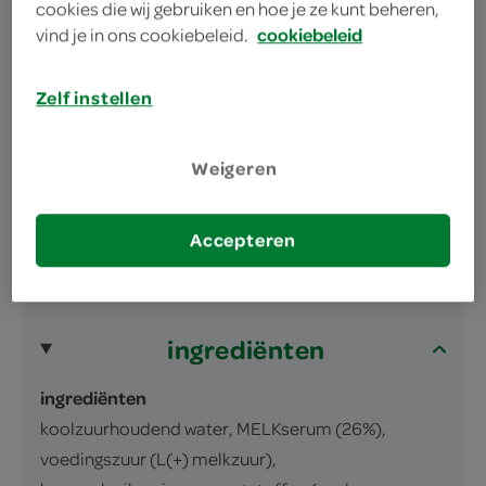
cookies die wij gebruiken en hoe je ze kunt beheren,
vind je in ons cookiebeleid.
cookiebeleid
Zelf instellen
omschrijving
Weigeren
Frisdrank met melkserum en zoetstoffen.
Accepteren
inhoud en gewicht
1.5 Liter
ingrediënten
ingrediënten
koolzuurhoudend water, MELKserum (26%),
voedingszuur (L(+) melkzuur),