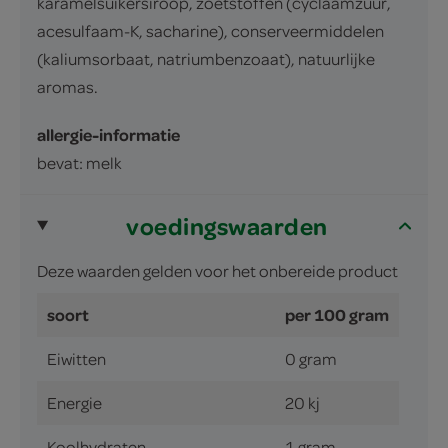
karamelsuikersiroop, zoetstoffen (cyclaamzuur,
acesulfaam-K, sacharine), conserveermiddelen
(kaliumsorbaat, natriumbenzoaat), natuurlijke
aromas.
allergie-informatie
bevat: melk
voedingswaarden
Deze waarden gelden voor het onbereide product
soort
per 100 gram
Eiwitten
0 gram
Energie
20 kj
Koolhydraten
1 gram