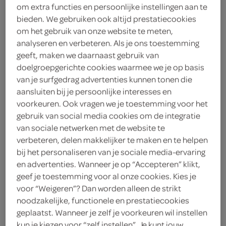
Tic Tac mint duo pack mint
om extra functies en persoonlijke instellingen aan te
98 Gram
bieden. We gebruiken ook altijd prestatiecookies
om het gebruik van onze website te meten,
analyseren en verbeteren. Als je ons toestemming
kies je SPAR
5.
49
geeft, maken we daarnaast gebruik van
doelgroepgerichte cookies waarmee we je op basis
van je surfgedrag advertenties kunnen tonen die
aansluiten bij je persoonlijke interesses en
Tic Tac Mint
voorkeuren. Ook vragen we je toestemming voor het
49 Gram
gebruik van social media cookies om de integratie
van sociale netwerken met de website te
verbeteren, delen makkelijker te maken en te helpen
kies je SPAR
3.
29
bij het personaliseren van je sociale media-ervaring
en advertenties. Wanneer je op “Accepteren” klikt,
geef je toestemming voor al onze cookies. Kies je
voor “Weigeren”? Dan worden alleen de strikt
Tic Tac Orange
noodzakelijke, functionele en prestatiecookies
49 Gram
geplaatst. Wanneer je zelf je voorkeuren wil instellen
kun je kiezen voor “zelf instellen”. Je kunt jouw