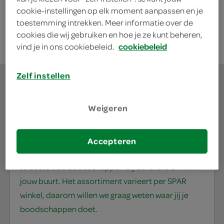
cookie-instellingen op elk moment aanpassen en je
kies je SPAR
3.
29
toestemming intrekken. Meer informatie over de
cookies die wij gebruiken en hoe je ze kunt beheren,
vind je in ons cookiebeleid.
cookiebeleid
Zelf instellen
Weigeren
waar doe jij je
boodschappen?
Accepteren
Je bestelt de boodschappen bij de lokale SPAR in
jouw buurt. Het assortiment varieert per SPAR
winkel, daarom willen we graag weten waar jij je
boodschappen doet.