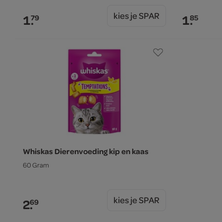
kies je SPAR
1.
1.
79
85
Whiskas Dierenvoeding kip en kaas
60 Gram
kies je SPAR
2.
69