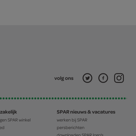
volg ons
zakelijk
SPAR nieuws & vacatures
igen
SPAR
winkel
werken bij
SPAR
oed
persberichten
downloaden
SPAR
logo's