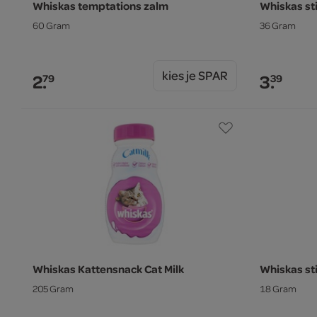
Whiskas temptations zalm
Whiskas st
60 Gram
36 Gram
kies je SPAR
2.
3.
79
39
Whiskas Kattensnack Cat Milk
Whiskas st
205 Gram
18 Gram