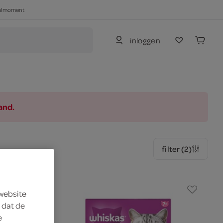
haalmoment
inloggen
and.
filter (2)
 website
 dat de
e