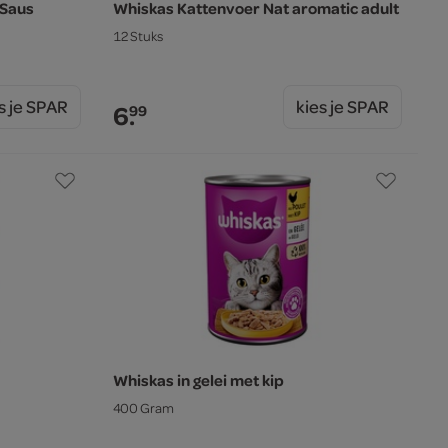
 Saus
Whiskas Kattenvoer Nat aromatic adult
12 Stuks
s je SPAR
kies je SPAR
6.
99
Whiskas in gelei met kip
400 Gram