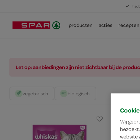
het 
producten
acties
recepten
Let op: aanbiedingen zijn niet zichtbaar bij de pro
vegetarisch 
biologisch 
Cookie
Wij gebr
bezoekt.
website 