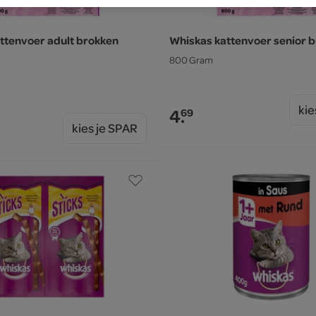
ttenvoer adult brokken
Whiskas kattenvoer senior b
800 Gram
kie
4.
69
kies je SPAR