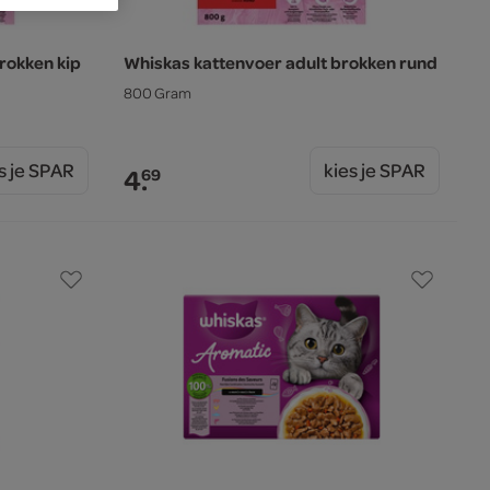
rokken kip
Whiskas kattenvoer adult brokken rund
800 Gram
s je SPAR
kies je SPAR
4.
69