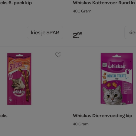
icks 6-pack kip
Whiskas Kattenvoer Rund In
400 Gram
kies je SPAR
kie
2.
95
icks
Whiskas Dierenvoeding kip
40 Gram