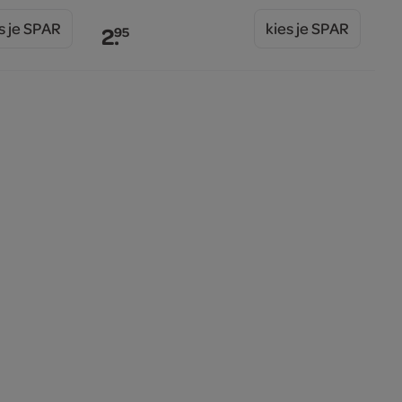
s je SPAR
kies je SPAR
2.
95