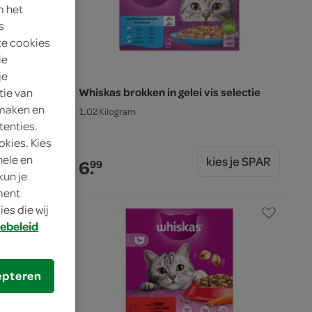
m het
s
te cookies
ie
je
sic selectie
Whiskas brokken in gelei vis selectie
tie van
 maken en
1.02 Kilogram
tenties.
okies. Kies
nele en
s je SPAR
kies je SPAR
6.
99
kun je
oment
es die wij
ebeleid
epteren