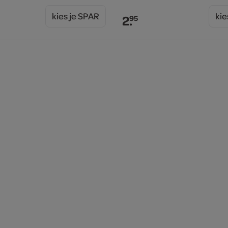
kies je SPAR
kie
2.
95