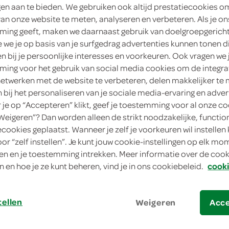
ngen aan te bieden. We gebruiken ook altijd prestatiecookies o
van onze website te meten, analyseren en verbeteren. Als je on
ing geeft, maken we daarnaast gebruik van doelgroepgerich
we je op basis van je surfgedrag advertenties kunnen tonen d
en bij je persoonlijke interesses en voorkeuren. Ook vragen we 
ssic selectie in saus
Whiskas brokken in gelei clas
ing voor het gebruik van social media cookies om de integra
netwerken met de website te verbeteren, delen makkelijker te
m
1.02 Kilogram
n bij het personaliseren van je sociale media-ervaring en adver
je op “Accepteren” klikt, geef je toestemming voor al onze co
“Weigeren”? Dan worden alleen de strikt noodzakelijke, functio
kies je SPAR
kie
6.
99
ecookies geplaatst. Wanneer je zelf je voorkeuren wil instellen 
oor “zelf instellen”. Je kunt jouw cookie-instellingen op elk m
n en je toestemming intrekken. Meer informatie over de cooki
n en hoe je ze kunt beheren, vind je in ons cookiebeleid.
cooki
tellen
Weigeren
Acc