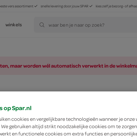
beste vers assortiment
snelle levering door jouw SPAR
kies zelf je bezorg- of af
winkels
waar ben je naar op zoek?
ducten, maar worden wél automatisch verwerkt in de winkelm
s op Spar.nl
uiken cookies en vergelijkbare technologieën wanneer je onze
 We gebruiken altijd strikt noodzakelijke cookies om te zorgen
werkt en functionele cookies om extra functies en persoonlijk