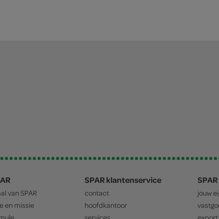
PAR
SPAR klantenservice
SPAR 
aal van
SPAR
contact
jouw e
ie en missie
hoofdkantoor
vastg
mule
services
export