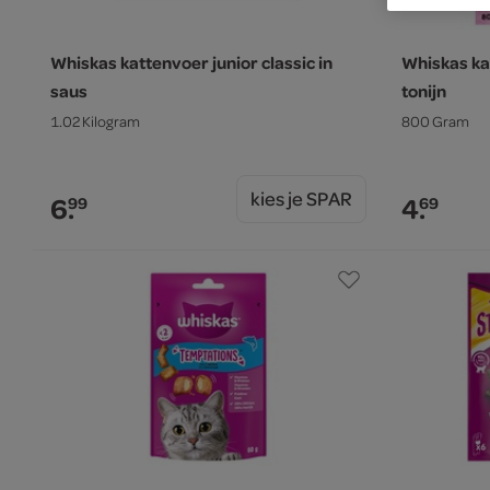
Whiskas kattenvoer junior classic in
Whiskas ka
saus
tonijn
1.02 Kilogram
800 Gram
kies je SPAR
6.
4.
99
69